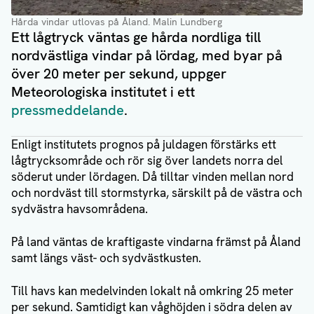
Hårda vindar utlovas på Åland.
Malin Lundberg
Ett lågtryck väntas ge hårda nordliga till
nordvästliga vindar på lördag, med byar på
över 20 meter per sekund, uppger
Meteorologiska institutet i ett
pressmeddelande
.
Enligt institutets prognos på juldagen förstärks ett
lågtrycksområde och rör sig över landets norra del
söderut under lördagen. Då tilltar vinden mellan nord
och nordväst till stormstyrka, särskilt på de västra och
sydvästra havsområdena.
På land väntas de kraftigaste vindarna främst på Åland
samt längs väst- och sydvästkusten.
Till havs kan medelvinden lokalt nå omkring 25 meter
per sekund. Samtidigt kan våghöjden i södra delen av