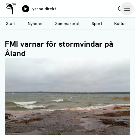
Ålands Radio & TV
Lyssna direkt
Hoppa
Sök
Öpp
till
Start
Nyheter
Sommarprat
Sport
Kultur
huvudinnehåll
FMI varnar för stormvindar på
Åland