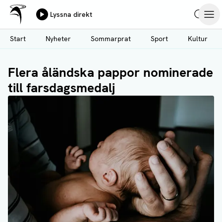
Ålands Radio & TV
Lyssna direkt
Hoppa
Sök
Öpp
till
Start
Nyheter
Sommarprat
Sport
Kultur
huvudinnehåll
Flera åländska pappor nominerade
till farsdagsmedalj