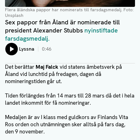
Flera åländska pappor har nominerats till farsdagsmedalj
. Foto:
Unsplash
Sex pappor från Åland är nominerade till
president Alexander Stubbs
nyinstiftade
farsdagsmedalj.
Lyssna
0:46
Det berättar
Maj Falck
vid statens ämbetsverk på
Åland vid lunchtid på fredagen, dagen då
nomineringstiden går ut.
Tiden förlängdes från 14 mars till 28 mars då det i hela
landet inkommit för få nomineringar.
Medaljen är av I klass med guldkors av Finlands Vita
Ros orden och utnämningen sker alltså på fars dag,
den 9 november.