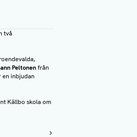
n två
troendevalda,
ann Peltonen
från
 en inbjudan
nt Källbo skola om
.