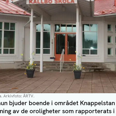
a.
Arkivfoto: ÅRTV.
n bjuder boende i området Knappelstan i
ing av de oroligheter som rapporterats i