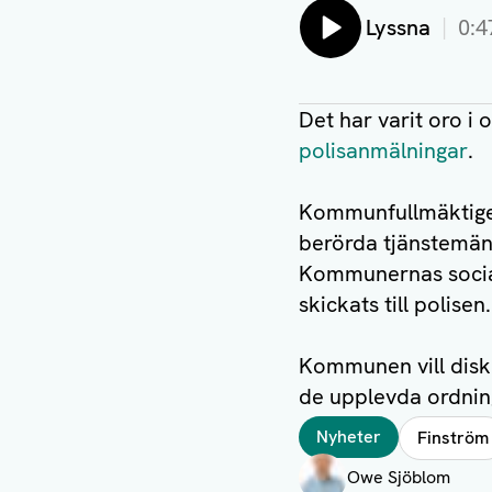
Lyssna
0:4
Det har varit oro i
polisanmälningar
.
Kommunfullmäktig
berörda tjänstemän
Kommunernas social
skickats till polisen.
Kommunen vill disk
de upplevda ordnin
Taggar
Nyheter
Finström
Författare
Owe Sjöblom
Visa profil