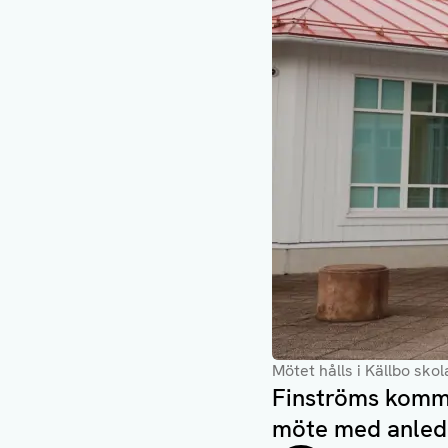
Mötet hålls i Källbo skol
Finströms kommu
möte med anledn