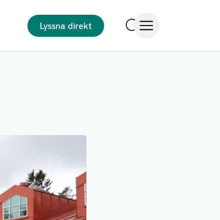
Lyssna direkt
Sök
Öppna meny