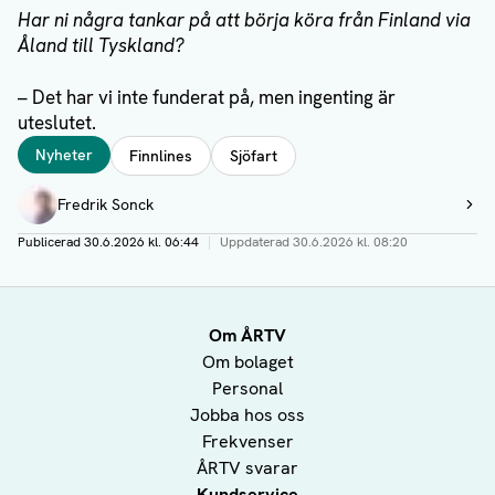
Har ni några tankar på att börja köra från Finland via
Åland till Tyskland?
– Det har vi inte funderat på, men ingenting är
uteslutet.
Taggar
Nyheter
Finnlines
Sjöfart
Författare
Fredrik Sonck
Visa profil
Publicerad
30.6.2026 kl. 06:44
|
Uppdaterad
30.6.2026 kl. 08:20
Om ÅRTV
Om bolaget
Personal
Jobba hos oss
Frekvenser
ÅRTV svarar
Kundservice