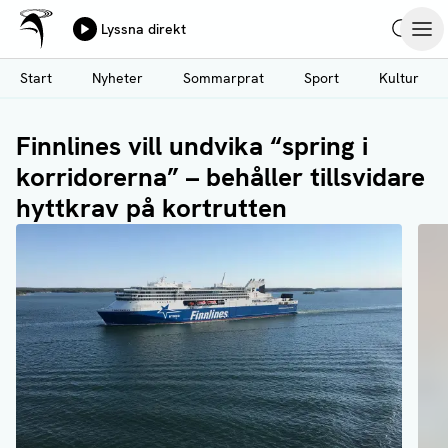
Ålands Radio & TV
Lyssna direkt
Hoppa
Sök
Öpp
till
Start
Nyheter
Sommarprat
Sport
Kultur
huvudinnehåll
Finnlines vill undvika “spring i
korridorerna” – behåller tillsvidare
hyttkrav på kortrutten