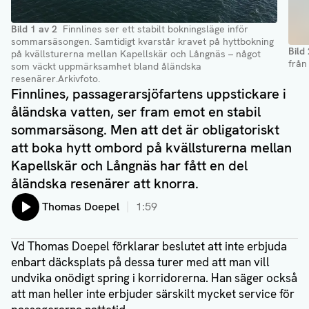
Bild
1
av
2
Finnlines ser ett stabilt bokningsläge inför
sommarsäsongen. Samtidigt kvarstår kravet på hyttbokning
Bild
på kvällsturerna mellan Kapellskär och Långnäs – något
från
som väckt uppmärksamhet bland åländska
resenärer.Arkivfoto.
Finnlines, passagerarsjöfartens uppstickare i
åländska vatten, ser fram emot en stabil
sommarsäsong. Men att det är obligatoriskt
att boka hytt ombord på kvällsturerna mellan
Kapellskär och Långnäs har fått en del
åländska resenärer att knorra.
Lyssna på:
Thomas Doepel
1:59
Vd Thomas Doepel förklarar beslutet att inte erbjuda
enbart däcksplats på dessa turer med att man vill
undvika onödigt spring i korridorerna. Han säger också
att man heller inte erbjuder särskilt mycket service för