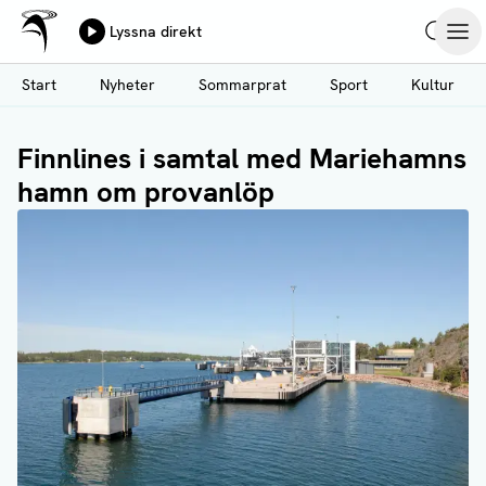
Ålands Radio & TV
Lyssna direkt
Hoppa
Sök
Öpp
till
Start
Nyheter
Sommarprat
Sport
Kultur
huvudinnehåll
Finnlines i samtal med Mariehamns
hamn om provanlöp