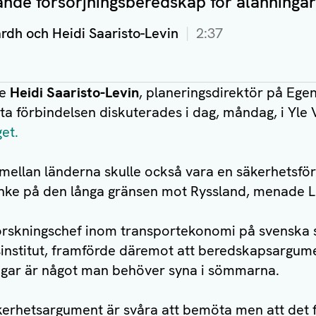
ande försörjningsberedskap för ålänningar
rdh och Heidi Saaristo-Levin
2:37
te
Heidi Saaristo-Levin
, planeringsdirektör på Egen
ta förbindelsen diskuterades i dag, måndag, i Yle
et.
 mellan länderna skulle också vara en säkerhetsför
nke på den långa gränsen mot Ryssland, menade L
forskningschef inom transportekonomi på svenska 
sinstitut, framförde däremot att beredskapsargume
ingar är något man behöver syna i sömmarna.
rhetsargument är svåra att bemöta men att det fin