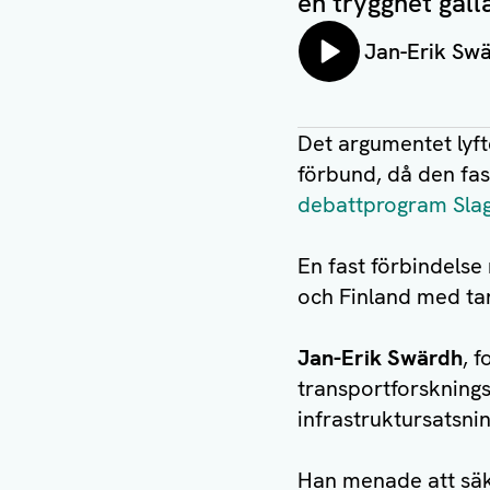
en trygghet gäll
Lyssna på:
Jan-Erik Swä
Det argumentet lyf
förbund, då den fas
debattprogram Slag
En fast förbindelse
och Finland med ta
Jan-Erik Swärdh
, 
transportforskning
infrastruktursatsn
Han menade att säke