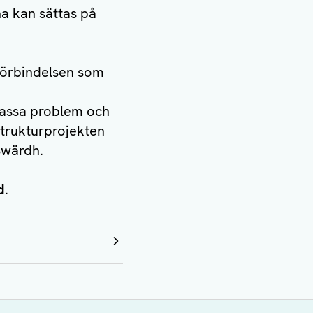
a kan sättas på
 förbindelsen som
 massa problem och
astrukturprojekten
Swärdh.
d
.