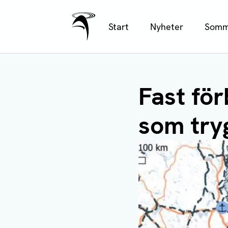
Ålands Radio & TV
Hoppa
Start
Nyheter
Somm
till
huvudinnehåll
Fast för
som try