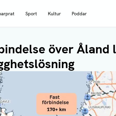
arprat
Sport
Kultur
Poddar
bindelse över Åland 
gghetslösning