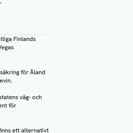
.
tliga Finlands
 Vegas
säkring för Åland
evin.
statens väg- och
nt för
ns ett alternativt