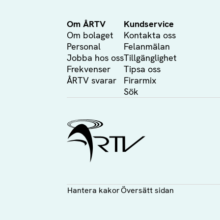
Om ÅRTV
Kundservice
Om bolaget
Kontakta oss
Personal
Felanmälan
Jobba hos oss
Tillgänglighet
Frekvenser
Tipsa oss
ÅRTV svarar
Firarmix
Sök
Ålands Radio & TV
Hantera kakor
Översätt sidan