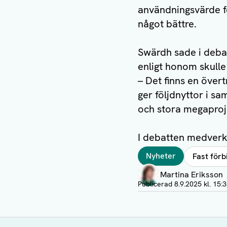
användningsvärde f
något bättre.
Swärdh sade i debat
enligt honom skulle 
– Det finns en över
ger följdnyttor i sa
och stora megaproj
I debatten medverk
Taggar
Nyheter
Fast förb
Författare
Martina Eriksson
Visa profil
Publicerad
8.9.2025 kl. 15: