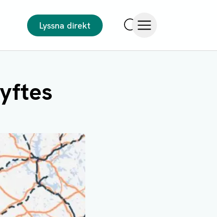
Lyssna direkt
Sök
Öppna meny
lyftes