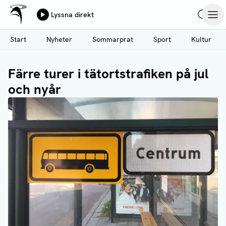
Ålands Radio & TV
Lyssna direkt
Hoppa
Sök
Öpp
till
Start
Nyheter
Sommarprat
Sport
Kultur
huvudinnehåll
Färre turer i tätortstrafiken på jul
och nyår