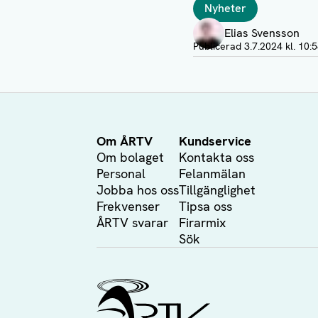
Taggar
Nyheter
Författare
Elias Svensson
Publicerad
3.7.2024 kl. 10:
Om ÅRTV
Kundservice
Om bolaget
Kontakta oss
Personal
Felanmälan
Jobba hos oss
Tillgänglighet
Frekvenser
Tipsa oss
ÅRTV svarar
Firarmix
Sök
Ålands Radio & TV