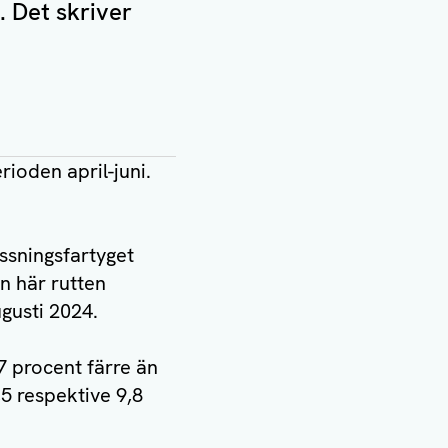
 Det skriver
ioden april-juni.
ryssningsfartyget
en här rutten
gusti 2024.
,7 procent färre än
5 respektive 9,8