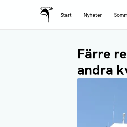
Ålands Radio & TV
Hoppa
Start
Nyheter
Somm
till
huvudinnehåll
Färre re
andra k