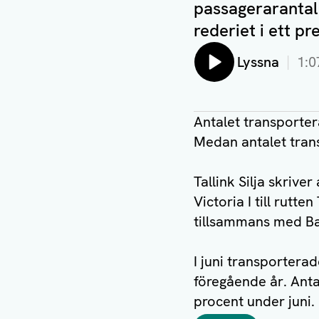
passagerarantal
rederiet i ett p
Lyssna
1:0
Antalet transporter
Medan antalet tran
Tallink Silja skriver
Victoria I till rutt
tillsammans med Ba
I juni transporterad
föregående år. Anta
procent under juni.