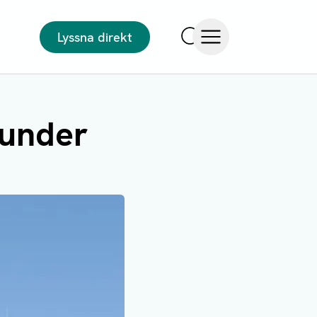
Lyssna direkt
Sök
Öppna meny
 under