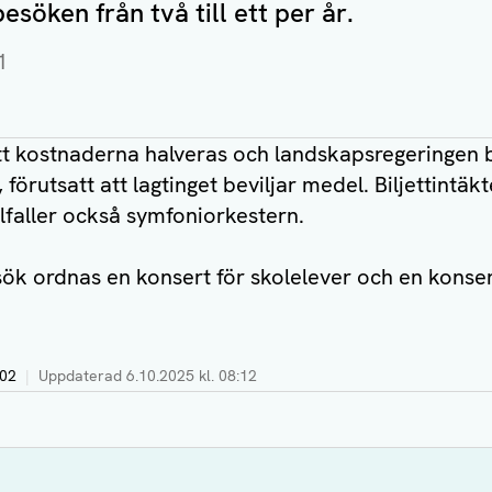
söken från två till ett per år.
1
tt kostnaderna halveras och landskapsregeringen 
n, förutsatt att lagtinget beviljar medel. Biljettint
lfaller också symfoniorkestern.
ök ordnas en konsert för skolelever och en konser
:02
|
Uppdaterad
6.10.2025 kl. 08:12