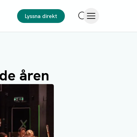
Lyssna direkt
Sök
Öppna meny
de åren