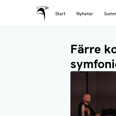
Ålands Radio & TV
Hoppa
Start
Nyheter
Somm
till
huvudinnehåll
Färre k
symfoni