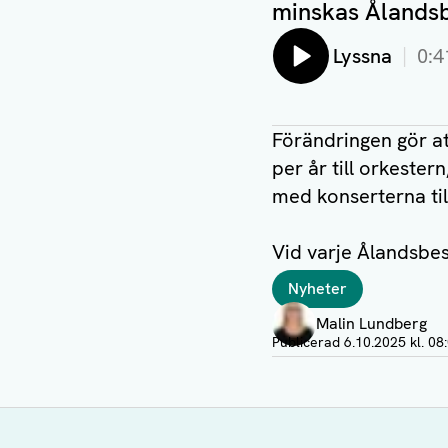
minskas Ålandsbe
Lyssna
0:4
Förändringen gör a
per år till orkester
med konserterna til
Vid varje Ålandsbes
Taggar
Nyheter
Författare
Malin Lundberg
Visa profil
Publicerad
6.10.2025 kl. 08