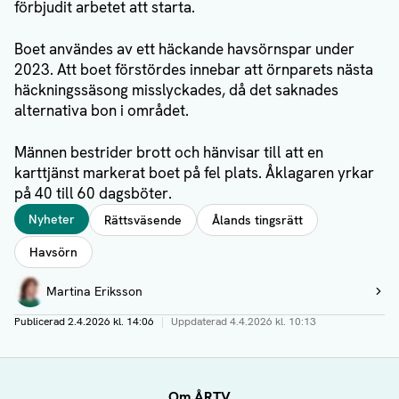
förbjudit arbetet att starta.
Boet användes av ett häckande havsörnspar under
2023. Att boet förstördes innebar att örnparets nästa
häckningssäsong misslyckades, då det saknades
alternativa bon i området.
Männen bestrider brott och hänvisar till att en
karttjänst markerat boet på fel plats. Åklagaren yrkar
på 40 till 60 dagsböter.
Taggar
Nyheter
Rättsväsende
Ålands tingsrätt
Havsörn
Författare
Martina Eriksson
Visa profil
Publicerad
2.4.2026 kl. 14:06
|
Uppdaterad
4.4.2026 kl. 10:13
Om ÅRTV