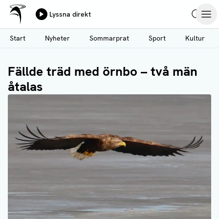
Ålands Radio & TV
Lyssna direkt
Hoppa
Sök
Öpp
till
Start
Nyheter
Sommarprat
Sport
Kultur
huvudinnehåll
Fällde träd med örnbo – två män
åtalas