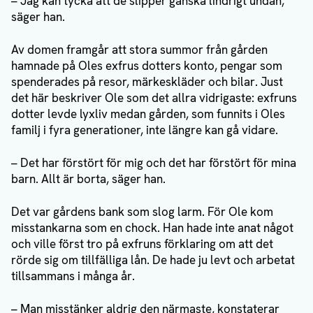
– Jag kan tycka att de slipper ganska lindrigt undan,
säger han.
Av domen framgår att stora summor från gården
hamnade på Oles exfrus dotters konto, pengar som
spenderades på resor, märkeskläder och bilar. Just
det här beskriver Ole som det allra vidrigaste: exfruns
dotter levde lyxliv medan gården, som funnits i Oles
familj i fyra generationer, inte längre kan gå vidare.
– Det har förstört för mig och det har förstört för mina
barn. Allt är borta, säger han.
Det var gårdens bank som slog larm. För Ole kom
misstankarna som en chock. Han hade inte anat något
och ville först tro på exfruns förklaring om att det
rörde sig om tillfälliga lån. De hade ju levt och arbetat
tillsammans i många år.
– Man misstänker aldrig den närmaste, konstaterar