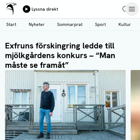
Ålands Radio & TV
Lyssna direkt
Hoppa
Sök
Öpp
till
Start
Nyheter
Sommarprat
Sport
Kultur
huvudinnehåll
Exfruns förskingring ledde till
mjölkgårdens konkurs – “Man
måste se framåt”