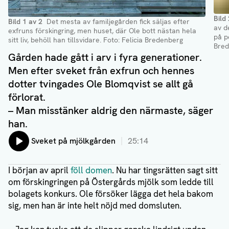
Bild
Bild
1
av
2
Det mesta av familjegården fick säljas efter
av d
exfruns förskingring, men huset, där Ole bott nästan hela
på p
sitt liv, behöll han tillsvidare
. Foto: Felicia Bredenberg
Bred
Gården hade gått i arv i fyra generationer.
Men efter sveket från exfrun och hennes
dotter tvingades Ole Blomqvist se allt gå
förlorat.
– Man misstänker aldrig den närmaste, säger
han.
Lyssna på:
Sveket på mjölkgården
25:14
I början av april
föll domen
. Nu har tingsrätten sagt sitt
om förskingringen på Östergårds mjölk som ledde till
bolagets konkurs. Ole försöker lägga det hela bakom
sig, men han är inte helt nöjd med domsluten.