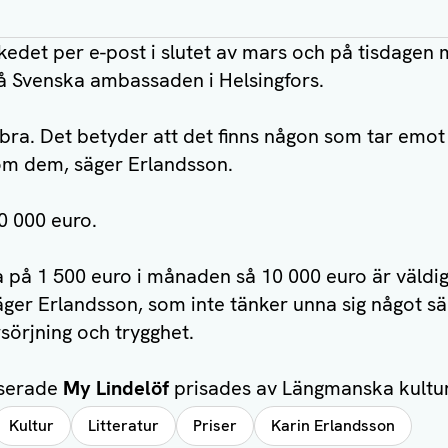
kedet per e-post i slutet av mars och på tisdagen 
 på Svenska ambassaden i Helsingfors.
 bra. Det betyder att det finns någon som tar emot 
 om dem, säger Erlandsson.
10 000 euro.
va på 1 500 euro i månaden så 10 000 euro är väld
säger Erlandsson, som inte tänker unna sig något s
rsörjning och trygghet.
aserade
My Lindelöf
prisades av Längmanska kultu
Kultur
Litteratur
Priser
Karin Erlandsson