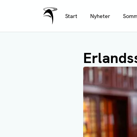
Ålands Radio & TV
Hoppa
Start
Nyheter
Somm
till
huvudinnehåll
Erlands