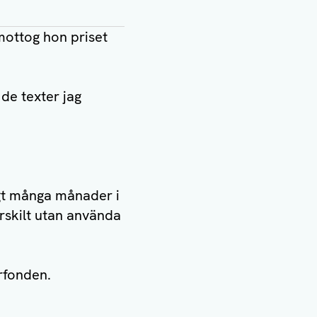
mottog hon priset
de texter jag
igt många månader i
ärskilt utan använda
rfonden.