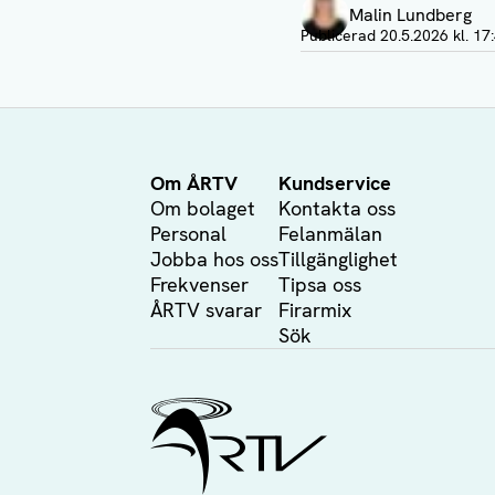
Malin Lundberg
Visa profil
Publicerad
20.5.2026 kl. 17
Om ÅRTV
Kundservice
Om bolaget
Kontakta oss
Personal
Felanmälan
Jobba hos oss
Tillgänglighet
Frekvenser
Tipsa oss
ÅRTV svarar
Firarmix
Sök
Ålands Radio & TV