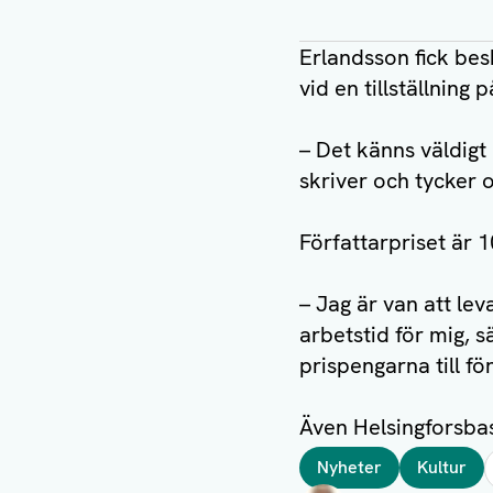
Erlandsson fick bes
vid en tillställning
– Det känns väldigt
skriver och tycker
Författarpriset är 
– Jag är van att le
arbetstid för mig, 
prispengarna till fö
Även Helsingforsb
Taggar
Nyheter
Kultur
Författare