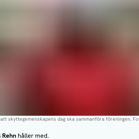
 att skyttegemenskapens dag ska sammanföra föreningen.
Fot
s Rehn
håller med.