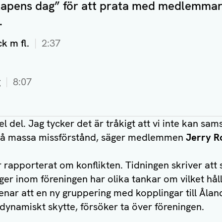
apens dag” för att prata med medlemmar
.
k m fl.
2:37
g
8:07
el del. Jag tycker det är tråkigt att vi inte kan sam
 på massa missförstånd, säger medlemmen
Jerry R
 rapporterat om konflikten. Tidningen skriver att 
nger inom föreningen har olika tankar om vilket hål
enar att en ny gruppering med kopplingar till Ålan
dynamiskt skytte, försöker ta över föreningen.