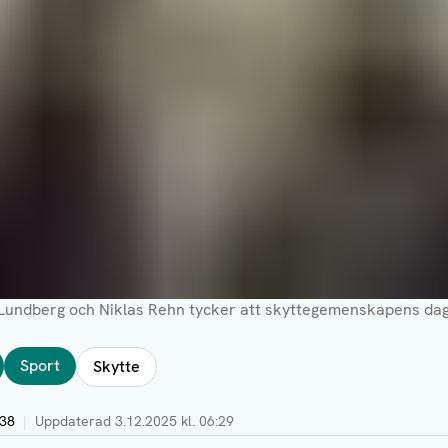
undberg och Niklas Rehn tycker att skyttegemenskapens dag 
Sport
Skytte
:38
|
Uppdaterad
3.12.2025 kl. 06:29