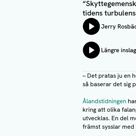
“Skyttegemensk
tidens turbulens
Lyssna på:
Jerry Rosbäc
Lyssna på:
Längre insla
– Det pratas ju en h
så baserar det sig
Ålandstidningen
har
kring att olika fala
utvecklas. En del m
främst sysslar med 