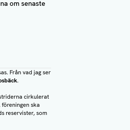
na om senaste
sas. Från vad jag ser
osbäck
.
striderna cirkulerat
l föreningen ska
ds reservister, som