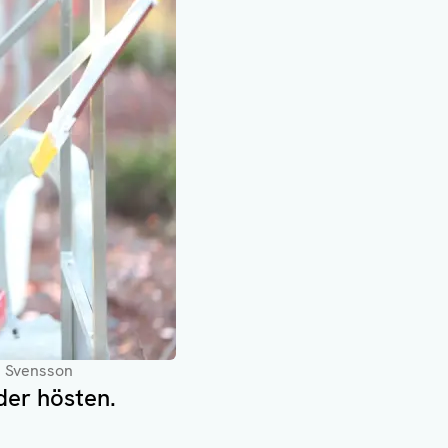
s Svensson
der hösten.