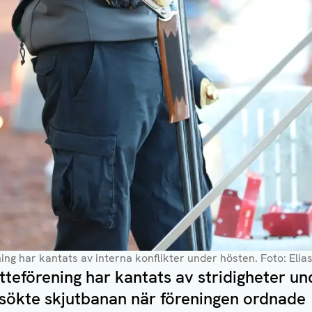
ing har kantats av interna konflikter under hösten.
Foto: Elia
teförening har kantats av stridigheter un
sökte skjutbanan när föreningen ordnade