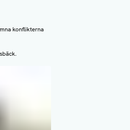
ämna konflikterna
osbäck.