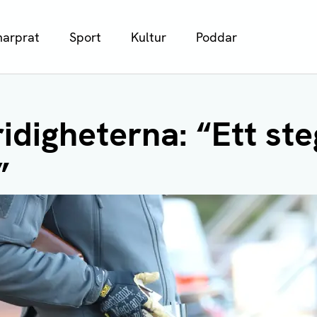
arprat
Sport
Kultur
Poddar
ridigheterna: “Ett steg
”