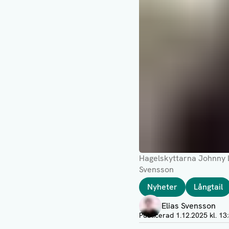
Hagelskyttarna Johnny L
Svensson
Taggar
Nyheter
Långtail
Författare
Elias Svensson
Publicerad
1.12.2025 kl. 13