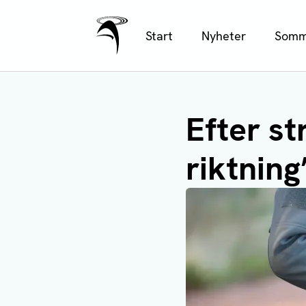
Ålands Radio & TV
Hoppa
Start
Nyheter
Somm
till
huvudinnehåll
Efter st
riktning