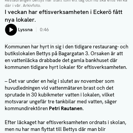
Restaurangen Bettys har stått tom ett tag och nu ska eftis verka
där i vår
. Arkivfoto.
I veckan har eftisverksamheten i Eckerö fått
nya lokaler.
Lyssna
0:46
Kommunen har hyrt in sig i den tidigare restaurang- och
butikslokalen Bettys på Bagargatan 3. Orsaken är att
en vattenläcka drabbade det gamla bankhuset där
kommunen tidigare hyrt lokaler för eftisverksamheten.
– Det var under en helg i slutet av november som
huvudledningen vid vattenmätaren brast och det
sprutade in 30 kubikmeter vatten i lokalen, vilket
motsvarar ungefär tre tankbilar med vatten, säger
kommundirektören
Petri Rautanen
.
Efter läckaget har eftisverksamheten ordnats i skolan,
men nu har man flyttat till Bettys där man blir