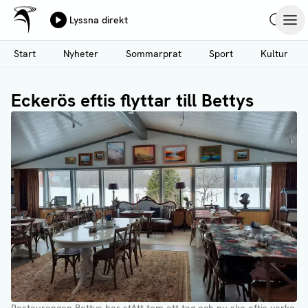
Ålands Radio & TV
Lyssna direkt
Hoppa
Sök
Öpp
till
Start
Nyheter
Sommarprat
Sport
Kultur
huvudinnehåll
Eckerös eftis flyttar till Bettys