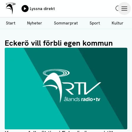
Ålands Radio & TV
Lyssna direkt
Hoppa
Sök
Öpp
till
Start
Nyheter
Sommarprat
Sport
Kultur
huvudinnehåll
Eckerö vill förbli egen kommun