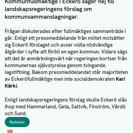
Kommunfullmäktige i Eckerö säger nej till
landskapsregeringens förslag om
kommunsammanslagningar.
Frågan diskuterades efter fullmäktiges sammanträde i
går. Enligt ett pressmeddelande från mötet motsätter
sig Eckerö förslaget och avser vidta nödvändiga
åtgärder i syfte att förbli en egen kommun. Vidare sägs
att det är anmärkningsvärt när regeringen bortser från
kommunernas självstyrelse genom tvingande
lagstiftning. Bakom pressmeddelandet står majoriteten
av Eckeröfullmäktige men inte socialdemokraten
Kari
Kärki
.
Enligt landskapsregeringens förslag skulle Eckerö slås
ihop med Hammarland, Geta, Saltvik, Finström, Vårdö
och Sund.
Taggar
Nyheter
Författare