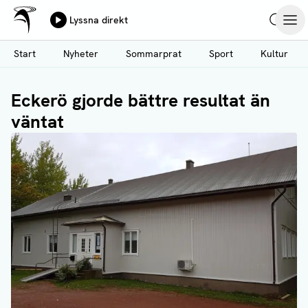
Ålands Radio & TV
Lyssna direkt
Hoppa
Sök
Öpp
till
Start
Nyheter
Sommarprat
Sport
Kultur
huvudinnehåll
Eckerö gjorde bättre resultat än
väntat