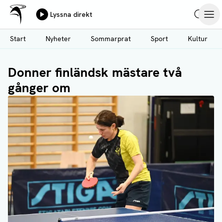
Ålands Radio & TV
Lyssna direkt
Hoppa
Sök
Öpp
till
Start
Nyheter
Sommarprat
Sport
Kultur
huvudinnehåll
Donner finländsk mästare två
gånger om