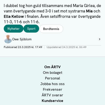
I dubbel tog hon guld tillsammans med Maria Girlea, de
vann övertygande med 3-0 i set mot systrarna
Mia
och
Ella Kellow
i finalen. Även setsiffrorna var övertygande
11-3, 11-6 och 11-6.
Taggar
Nyheter
Sport
Bordtennis
Författare
Owe Sjöblom
Visa profil
Publicerad
23.3.2025 kl. 17:49
|
Uppdaterad
24.3.2025 kl. 06:49
Om ÅRTV
Om bolaget
Personal
Jobba hos oss
Frekvenser
ÅRTV svarar
Kundservice