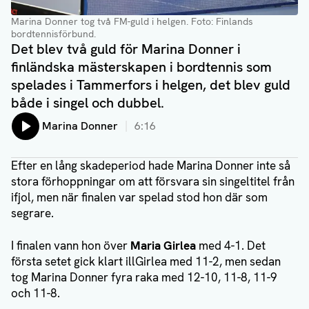
Marina Donner tog två FM-guld i helgen.
Foto: Finlands
bordtennisförbund.
Det blev två guld för Marina Donner i
finländska mästerskapen i bordtennis som
spelades i Tammerfors i helgen, det blev guld
både i singel och dubbel.
Lyssna på:
Marina Donner
6:16
Efter en lång skadeperiod hade Marina Donner inte så
stora förhoppningar om att försvara sin singeltitel från
ifjol, men när finalen var spelad stod hon där som
segrare.
I finalen vann hon över
Maria Girlea
med 4-1. Det
första setet gick klart illGirlea med 11-2, men sedan
tog Marina Donner fyra raka med 12-10, 11-8, 11-9
och 11-8.