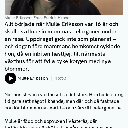
Mulle Eriksson
. Foto: Fredrik Hitonen
Allt började när Mulle Eriksson var 16 år och
skulle vattna sin mammas pelargoner under
en resa. Uppdraget gick inte som planerat –
och dagen före mammans hemkomst cyklade
hon, då en inbiten hästtjej, till närmaste
växthus för att fylla cykelkorgen med nya
blommor.
Lyssna på:
Mulle Eriksson
45:53
När hon klev in i växthuset sa det klick. Hon hade aldrig
tidigare sett något liknande, men där och då fastnade
hon för blommornas värld – och särskilt pelargonerna.
Mulle är född och uppvuxen i Västerås, där
farföräldrarnas välskötta trädgård var en oas hon