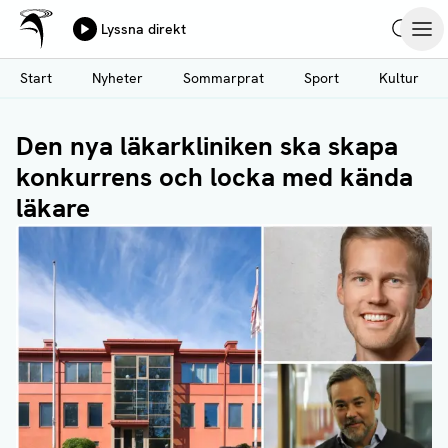
Ålands Radio & TV
Lyssna direkt
Hoppa
Sök
Öpp
till
Start
Nyheter
Sommarprat
Sport
Kultur
huvudinnehåll
Den nya läkarkliniken ska skapa
konkurrens och locka med kända
läkare