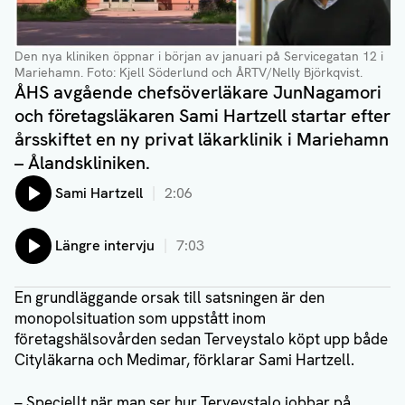
Den nya kliniken öppnar i början av januari på Servicegatan 12 i
Mariehamn
. Foto: Kjell Söderlund och ÅRTV/Nelly Björkqvist.
ÅHS avgående chefsöverläkare JunNagamori
och företagsläkaren Sami Hartzell startar efter
årsskiftet en ny privat läkarklinik i Mariehamn
– Ålandskliniken.
Lyssna på:
Sami Hartzell
2:06
Lyssna på:
Längre intervju
7:03
En grundläggande orsak till satsningen är den
monopolsituation som uppstått inom
företagshälsovården sedan Terveystalo köpt upp både
Cityläkarna och Medimar, förklarar Sami Hartzell.
– Speciellt när man ser hur Terveystalo jobbar på