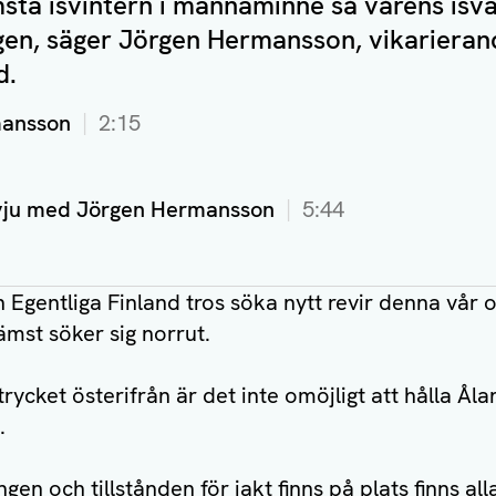
sta isvintern i mannaminne så vårens isva
rgen, säger Jörgen Hermansson, vikarierand
d.
mansson
2:15
rvju med Jörgen Hermansson
5:44
n Egentliga Finland tros söka nytt revir denna vår 
rämst söker sig norrut.
rycket österifrån är det inte omöjligt att hålla Ålan
.
ngen och tillstånden för jakt finns på plats finns all