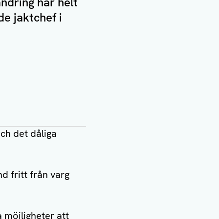
ndring har helt
e jaktchef i
och det dåliga
d fritt från varg
a möjligheter att