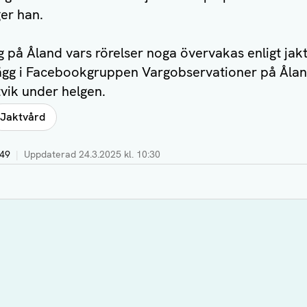
ger han.
rg på Åland vars rörelser noga övervakas enligt jak
inlägg i Facebookgruppen Vargobservationer på Åla
ltvik under helgen.
Jaktvård
:49
|
Uppdaterad
24.3.2025 kl. 10:30