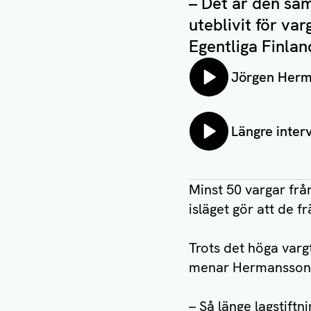
– Det är den säm
uteblivit för va
Egentliga Finlan
Lyssna på:
Jörgen Her
Lyssna på:
Längre inte
Minst 50 vargar frå
isläget gör att de f
Trots det höga vargt
menar Hermansson
– Så länge lagstiftni