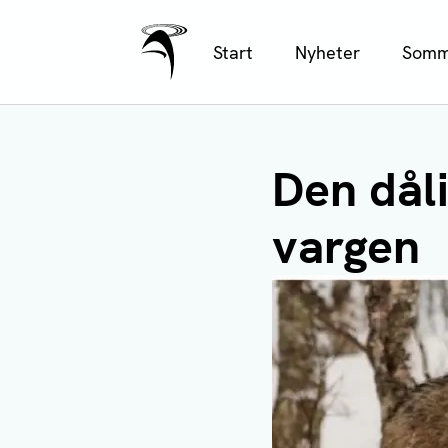
Ålands Radio & TV
Hoppa
Start
Nyheter
Somm
till
huvudinnehåll
Den dål
vargen