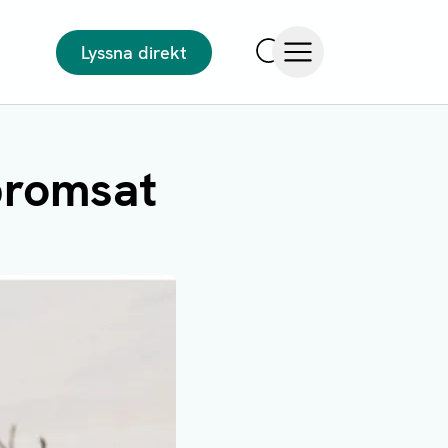
Lyssna direkt
Sök
Öppna meny
 bromsat