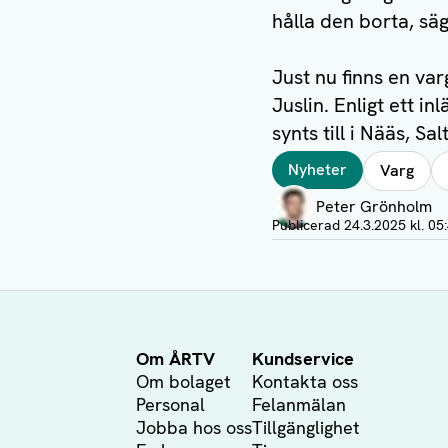
hålla den borta, sä
Just nu finns en va
Juslin. Enligt ett 
synts till i Nääs, Sa
Taggar
Nyheter
Varg
Författare
Peter Grönholm
Visa profil
Publicerad
24.3.2025 kl. 05
Om ÅRTV
Kundservice
Om bolaget
Kontakta oss
Personal
Felanmälan
Jobba hos oss
Tillgänglighet