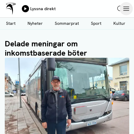
Ålands Radio & TV
Lyssna direkt
Hoppa
Sök
Öpp
till
Start
Nyheter
Sommarprat
Sport
Kultur
huvudinnehåll
Delade meningar om
inkomstbaserade böter