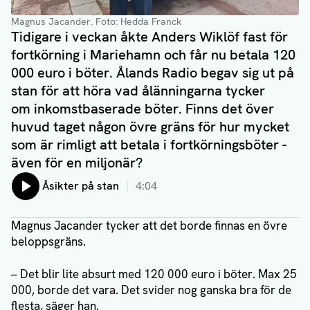
Magnus Jacander
. Foto: Hedda Franck
Tidigare i veckan åkte Anders Wiklöf fast för
fortkörning i Mariehamn och får nu betala 120
000 euro i böter. Ålands Radio begav sig ut på
stan för att höra vad ålänningarna tycker
om inkomstbaserade böter. Finns det över
huvud taget någon övre gräns för hur mycket
som är rimligt att betala i fortkörningsböter -
även för en miljonär?
Lyssna på:
Åsikter på stan
4:04
Magnus Jacander tycker att det borde finnas en övre
beloppsgräns.
– Det blir lite absurt med 120 000 euro i böter. Max 25
000, borde det vara. Det svider nog ganska bra för de
flesta, säger han.