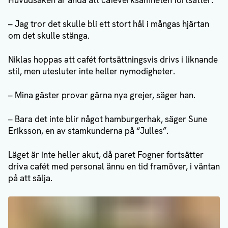
Huvudsaken är ändå att caféverksamheten fortsätter:
– Jag tror det skulle bli ett stort hål i mångas hjärtan
om det skulle stänga.
Niklas hoppas att cafét fortsättningsvis drivs i liknande
stil, men utesluter inte heller nymodigheter.
– Mina gäster provar gärna nya grejer, säger han.
– Bara det inte blir något hamburgerhak, säger Sune
Eriksson, en av stamkunderna på “Julles”.
Läget är inte heller akut, då paret Fogner fortsätter
driva cafét med personal ännu en tid framöver, i väntan
på att sälja.