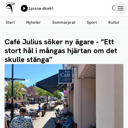
Ålands Radio & TV
Lyssna direkt
Hoppa
Sök
Öpp
till
Start
Nyheter
Sommarprat
Sport
Kultur
huvudinnehåll
Café Julius söker ny ägare - “Ett
stort hål i mångas hjärtan om det
skulle stänga”