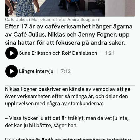
Café Julius i Mariehamn.
Foto: Amira Boughdiri
Efter 17 år av caféverksamhet hänger ägarna
av Café Julius, Niklas och Jenny Fogner, upp
sina hattar för att fokusera på andra saker.
Lyssna på:
Sune Eriksson och Rolf Danielsson
1:21
Lyssna på:
Längre intervju
7:12
Niklas Fogner beskriver en känsla av vemod av att ge
över verksamheten efter så många år, och delar den
upplevelsen med några av stamkunderna:
– Vissa tycker ju att det är tråkigt, men de vet ju inte,
det kan ju bli bättre, säger han.