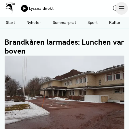
Ålands Radio & TV
Lyssna direkt
Hoppa
Sök
Öpp
till
Start
Nyheter
Sommarprat
Sport
Kultur
huvudinnehåll
Brandkåren larmades: Lunchen var
boven