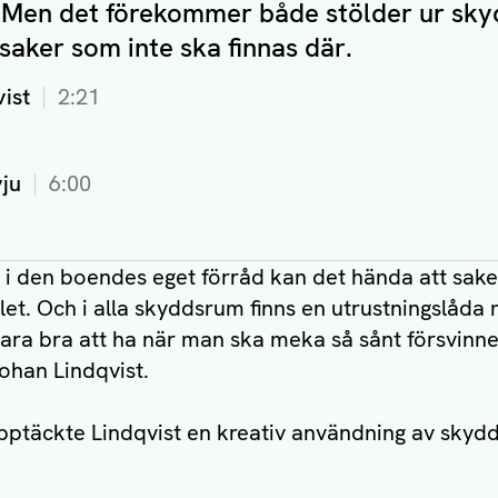
. Men det förekommer både stölder ur s
 saker som inte ska finnas där.
ist
2:21
vju
6:00
t i den boendes eget förråd kan det hända att saker
et. Och i alla skyddsrum finns en utrustningslåda
vara bra att ha när man ska meka så sånt försvinne
ohan Lindqvist.
upptäckte Lindqvist en kreativ användning av sky