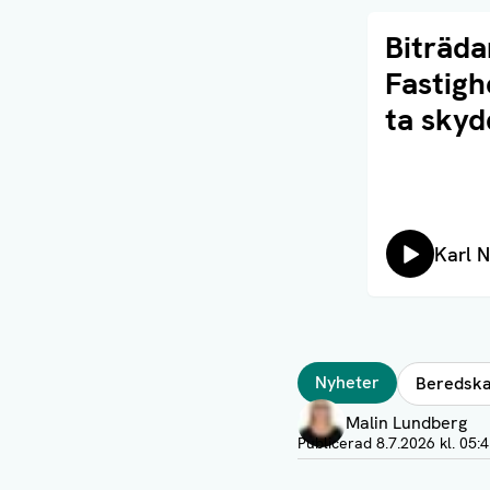
Läs artikel
Biträda
Fastigh
ta skyd
Lyssn
Karl 
Taggar
Nyheter
Beredsk
Författare
Malin Lundberg
Visa profil
Publicerad
8.7.2026 kl. 05: