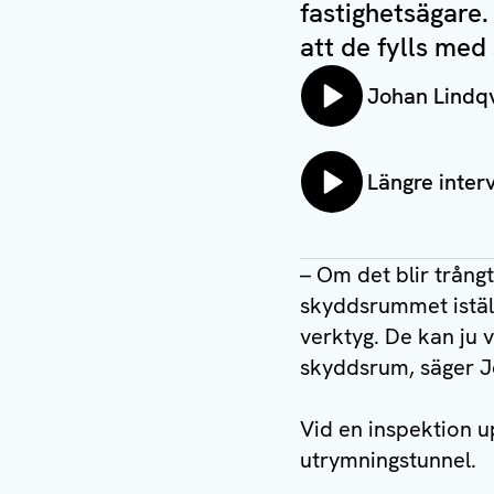
fastighetsägare
att de fylls med
Lyssna på:
Johan Lindqv
Lyssna på:
Längre inter
– Om det blir trång
skyddsrummet iställ
verktyg. De kan ju 
skyddsrum, säger J
Vid en inspektion 
utrymningstunnel.