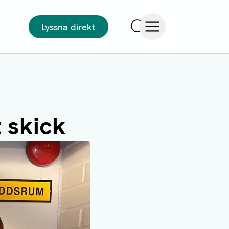
Lyssna direkt
Sök
Öppna meny
 skick