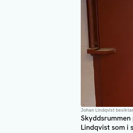
Johan Lindqvist besikt
Skyddsrummen på
Lindqvist som i 