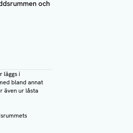
kyddsrummen och
 läggs i
 med bland annat
r även ur låsta
ddsrummets