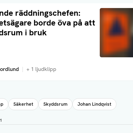
nde räddningschefen:
etsägare borde öva på att
dsrum i bruk
a på:
Nordlund
+
1
ljudklipp
ap
Säkerhet
Skyddsrum
Johan Lindqvist
41