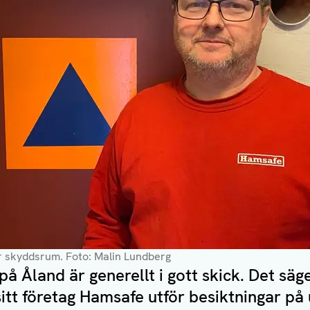
ar skyddsrum
. Foto: Malin Lundberg
 Åland är generellt i gott skick. Det säg
sitt företag Hamsafe utför besiktningar p