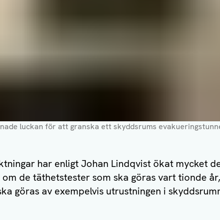
nade luckan för att granska ett skyddsrums evakueringstunne
ktningar har enligt Johan Lindqvist ökat mycket d
t om de täthetstester som ska göras vart tionde år
a göras av exempelvis utrustningen i skyddsrumm