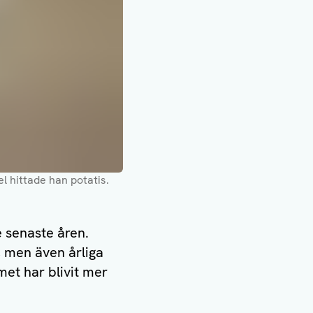
l hittade han potatis
.
e senaste åren.
, men även årliga
et har blivit mer