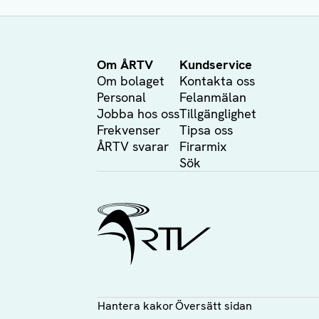
Om ÅRTV
Kundservice
Om bolaget
Kontakta oss
Personal
Felanmälan
Jobba hos oss
Tillgänglighet
Frekvenser
Tipsa oss
ÅRTV svarar
Firarmix
Sök
Ålands Radio & TV
Hantera kakor
Översätt sidan