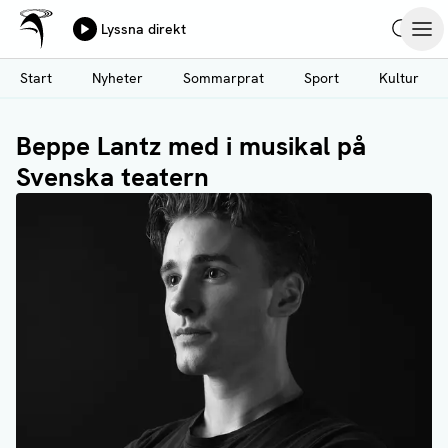
Ålands Radio & TV
Lyssna direkt
Hoppa
Sök
Öpp
till
Start
Nyheter
Sommarprat
Sport
Kultur
huvudinnehåll
Beppe Lantz med i musikal på
Svenska teatern