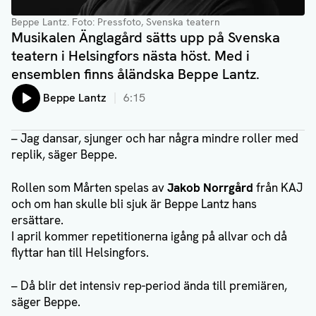
Beppe Lantz
. Foto: Pressfoto, Svenska teatern
Musikalen Änglagård sätts upp på Svenska
teatern i Helsingfors nästa höst. Med i
ensemblen finns åländska Beppe Lantz.
Lyssna på:
Beppe Lantz
6:15
– Jag dansar, sjunger och har några mindre roller med
replik, säger Beppe.
Rollen som Mårten spelas av
Jakob Norrgård
från KAJ
och om han skulle bli sjuk är Beppe Lantz hans
ersättare.
I april kommer repetitionerna igång på allvar och då
flyttar han till Helsingfors.
– Då blir det intensiv rep-period ända till premiären,
säger Beppe.