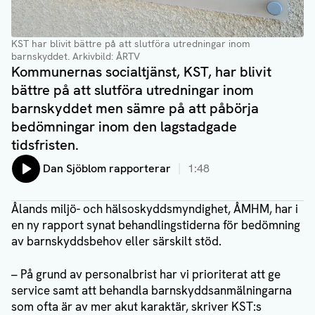
KST har blivit bättre på att slutföra utredningar inom
barnskyddet
. Arkivbild: ÅRTV
Kommunernas socialtjänst, KST, har blivit
bättre på att slutföra utredningar inom
barnskyddet men sämre på att påbörja
bedömningar inom den lagstadgade
tidsfristen.
Lyssna på:
Dan Sjöblom rapporterar
1:48
Ålands miljö- och hälsoskyddsmyndighet, ÅMHM, har i
en ny rapport synat behandlingstiderna för bedömning
av barnskyddsbehov eller särskilt stöd.
– På grund av personalbrist har vi prioriterat att ge
service samt att behandla barnskyddsanmälningarna
som ofta är av mer akut karaktär, skriver KST:s