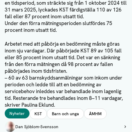
en tidsperiod, som sträckte sig från 1 oktober 2024 till
31 mars 2025, lyckades KST färdigställa 110 av 126
fall eller 87 procent inom utsatt tid.
Under den förra mätningsperioden slutfördes 75
procent inom utsatt tid.
Arbetet med att påbörja en bedömning måste göras
inom sju vardagar. Där påbörjade KST 89 av 105 fall
eller 85 procent inom utsatt tid. Det var en sänkning
från den förra mätningen då 98 procent av fallen
påbörjades inom tidsfristen.
– 60 av 63 barnskyddsanmälningar som inkom under
perioden och ledde till att en bedömning av
servicebehov inleddes var behandlade inom lagenlig
tid. Resterande tre behandlades inom 8–11 vardagar,
skriver Paulina Eklund.
Taggar
Nyheter
KST
Barn och unga
ÅMHM
Författare
Dan Sjöblom-Svensson
Visa profil