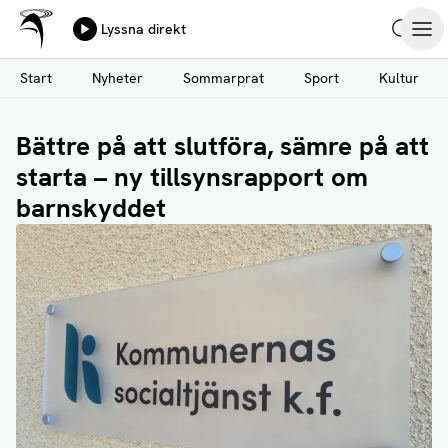
Ålands Radio & TV
Lyssna direkt
Hoppa
Sök
Öpp
till
Start
Nyheter
Sommarprat
Sport
Kultur
huvudinnehåll
Bättre på att slutföra, sämre på att
starta – ny tillsynsrapport om
barnskyddet