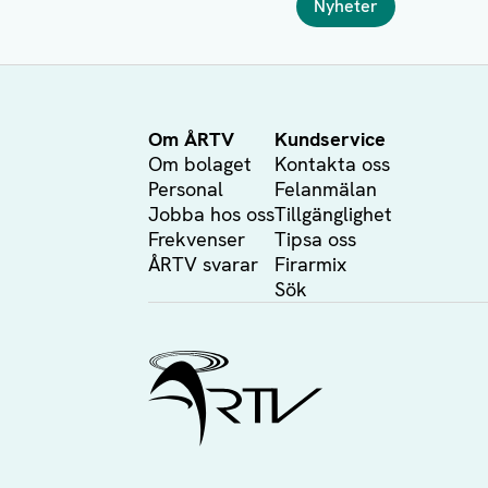
Nyheter
Författare
Om ÅRTV
Kundservice
Om bolaget
Kontakta oss
Personal
Felanmälan
Jobba hos oss
Tillgänglighet
Frekvenser
Tipsa oss
ÅRTV svarar
Firarmix
Sök
Ålands Radio & TV