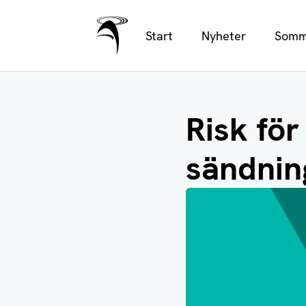
Ålands Radio & TV
Hoppa
Start
Nyheter
Somm
till
huvudinnehåll
Risk för
sändning