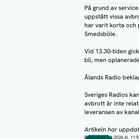
På grund av servic
uppstått vissa avbr
har varit korta och
Smedsböle.
Vid 13.30-tiden gick
bli, men oplanerade
Ålands Radio bekla
Sveriges Radios kan
avbrott är inte rela
leveransen av kanal
Artikeln har uppdat
Publicerad
2.4.2026 kl. 11:
Taggar