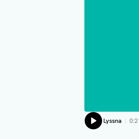
Lyssna
0:2