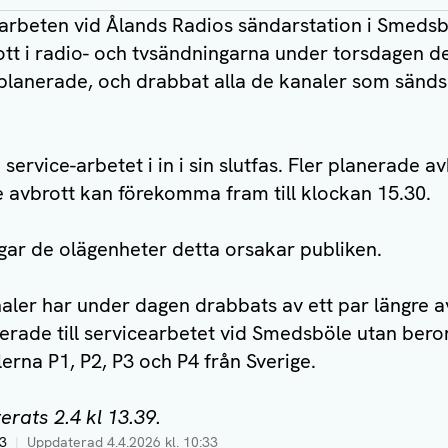
earbeten vid Ålands Radios sändarstation i Smedsb
ott i radio- och tvsändningarna under torsdagen de
 planerade, och drabbat alla de kanaler som sänds
 service-arbetet i in i sin slutfas. Fler planerade a
 avbrott kan förekomma fram till klockan 15.30.
gar de olägenheter detta orsakar publiken.
aler har under dagen drabbats av ett par längre a
terade till servicearbetet vid Smedsböle utan beror
erna P1, P2, P3 och P4 från Sverige.
erats 2.4 kl 13.39.
53
|
Uppdaterad
4.4.2026 kl. 10:33