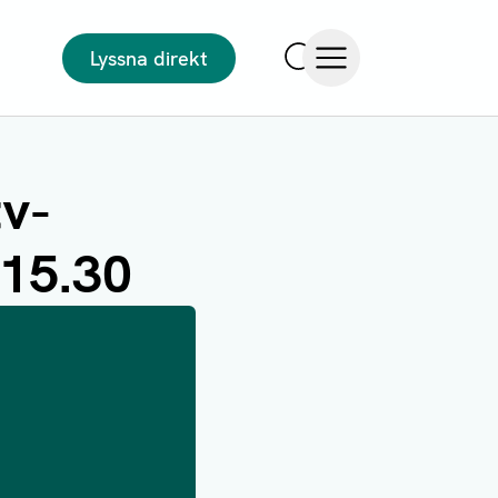
Lyssna direkt
Sök
Öppna meny
tv-
 15.30