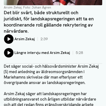
Arsim Zekaj.
Foto: Johan Ågren
Det blir svårt, både strukturellt och
juridiskt, för landskapsregeringen att ta en
koordinerande roll gällande rekrytering av
närvårdare.
Lyssna på:
Arsim Zekaj
2:39
Lyssna på:
Längre intervju med Arsim Zekaj
5:28
Det säger social- och hälsovårdsminister Arsim Zekaj
(S) med anledning av äldreomsorgsnämnden i
Mariehamns skrivelse där man efterlyser ett
övergripande ansvar av landskapsregeringen.
Arsim Zekaj säger att landskapsregeringen har
utbildningsansvaret och årligen utbildar närvårdare
och att det redan finns gränsöverskridande arbete