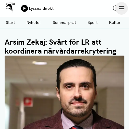
Ålands Radio & TV
Lyssna direkt
Hoppa
Sök
Öpp
till
Start
Nyheter
Sommarprat
Sport
Kultur
huvudinnehåll
Arsim Zekaj: Svårt för LR att
koordinera närvårdarrekrytering