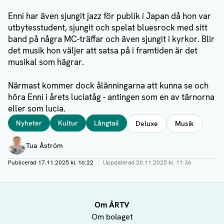
Enni har även sjungit jazz för publik i Japan då hon var
utbytesstudent, sjungit och spelat bluesrock med sitt
band på några MC-träffar och även sjungit i kyrkor. Blir
det musik hon väljer att satsa på i framtiden är det
musikal som hägrar.
Närmast kommer dock ålänningarna att kunna se och
höra Enni i årets luciatåg - antingen som en av tärnorna
eller som lucia.
Taggar
Nyheter
Kultur
Långtail
Deluxe
Musik
Författare
Tua Åström
Publicerad
17.11.2025 kl. 16:22
|
Uppdaterad
20.11.2025 kl. 11:36
Om ÅRTV
Om bolaget