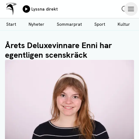
Ålands Radio & TV
Lyssna direkt
Hoppa
Sök
Öpp
till
Start
Nyheter
Sommarprat
Sport
Kultur
huvudinnehåll
Årets Deluxevinnare Enni har
egentligen scenskräck