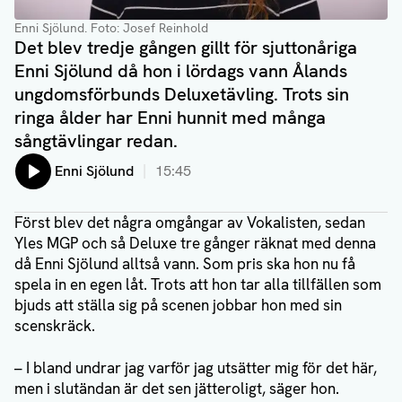
Enni Sjölund
. Foto: Josef Reinhold
Det blev tredje gången gillt för sjuttonåriga
Enni Sjölund då hon i lördags vann Ålands
ungdomsförbunds Deluxetävling. Trots sin
ringa ålder har Enni hunnit med många
sångtävlingar redan.
Lyssna på:
Enni Sjölund
15:45
Först blev det några omgångar av Vokalisten, sedan
Yles MGP och så Deluxe tre gånger räknat med denna
då Enni Sjölund alltså vann. Som pris ska hon nu få
spela in en egen låt. Trots att hon tar alla tillfällen som
bjuds att ställa sig på scenen jobbar hon med sin
scenskräck.
– I bland undrar jag varför jag utsätter mig för det här,
men i slutändan är det sen jätteroligt, säger hon.