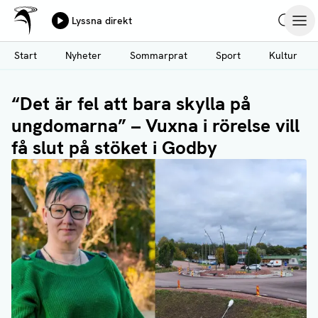
Ålands Radio & TV
Lyssna direkt
Hoppa
Sök
Öpp
till
Start
Nyheter
Sommarprat
Sport
Kultur
huvudinnehåll
“Det är fel att bara skylla på
ungdomarna” – Vuxna i rörelse vill
få slut på stöket i Godby