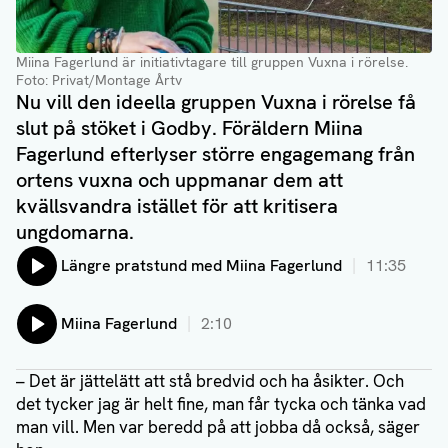
Miina Fagerlund är initiativtagare till gruppen Vuxna i rörelse.
Foto: Privat/Montage Årtv
Nu vill den ideella gruppen Vuxna i rörelse få
slut på stöket i Godby. Föräldern Miina
Fagerlund efterlyser större engagemang från
ortens vuxna och uppmanar dem att
kvällsvandra istället för att kritisera
ungdomarna.
Lyssna på:
Längre pratstund med Miina Fagerlund
11:35
Lyssna på:
Miina Fagerlund
2:10
– Det är jättelätt att stå bredvid och ha åsikter. Och
det tycker jag är helt fine, man får tycka och tänka vad
man vill. Men var beredd på att jobba då också, säger