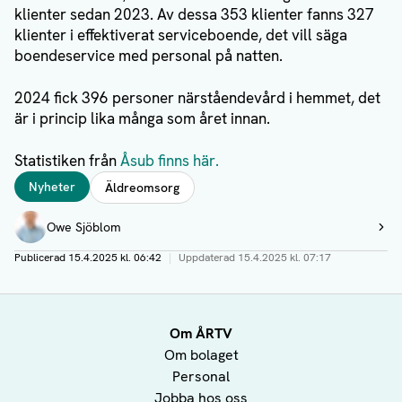
klienter sedan 2023. Av dessa 353 klienter fanns 327
klienter i effektiverat serviceboende, det vill säga
boendeservice med personal på natten.
2024 fick 396 personer närståendevård i hemmet, det
är i princip lika många som året innan.
Statistiken från
Åsub finns här.
Taggar
Nyheter
Äldreomsorg
Författare
Owe Sjöblom
Visa profil
Publicerad
15.4.2025 kl. 06:42
|
Uppdaterad
15.4.2025 kl. 07:17
Om ÅRTV
Om bolaget
Personal
Jobba hos oss