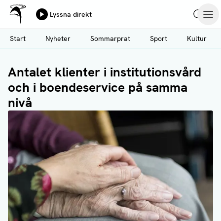
Ålands Radio & TV
Lyssna direkt
Hoppa
Sök
Öpp
till
Start
Nyheter
Sommarprat
Sport
Kultur
huvudinnehåll
Antalet klienter i institutionsvård
och i boendeservice på samma
nivå