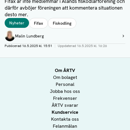
Fifax är inte medlemmar i Ålands fiskodlarförening och
därför avböjer föreningen att kommentera situationen
desto mer.
Taggar
Nyheter
Fifax
Fiskodling
Författare
Malin Lundberg
Visa profil
Publicerad
16.5.2025 kl. 15:51
|
Uppdaterad
16.5.2025 kl. 16:26
Om ÅRTV
Om bolaget
Personal
Jobba hos oss
Frekvenser
ÅRTV svarar
Kundservice
Kontakta oss
Felanmälan