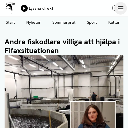
Ålands Radio & TV
Lyssna direkt
Hoppa
Sök
Öpp
till
Start
Nyheter
Sommarprat
Sport
Kultur
huvudinnehåll
Andra fiskodlare villiga att hjälpa i
Fifaxsituationen