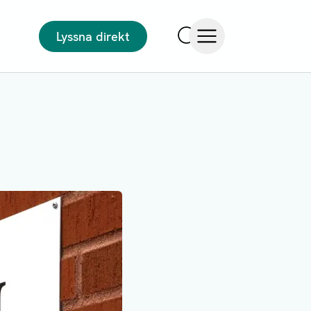
Lyssna direkt
Sök
Öppna meny