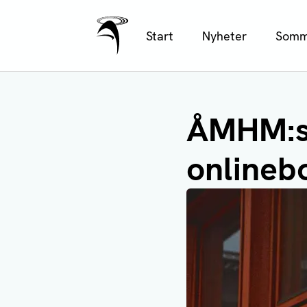
Ålands Radio & TV
Hoppa
Start
Nyheter
Somm
till
huvudinnehåll
ÅMHM:s 
onlineb