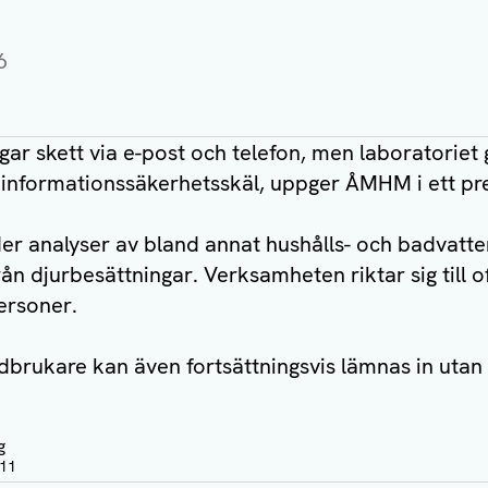
6
ar skett via e-post och telefon, men laboratoriet g
 informationssäkerhetsskäl, uppger ÅMHM i ett p
er analyser av bland annat hushålls- och badvatte
n djurbesättningar. Verksamheten riktar sig till of
ersoner.
dbrukare kan även fortsättningsvis lämnas in utan
g
:11