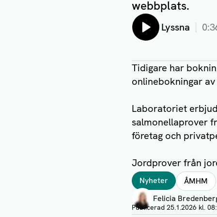
webbplats.
Lyssna
0:3
Tidigare har bokning
onlinebokningar av
Laboratoriet erbjud
salmonellaprover frå
företag och privatp
Jordprover från jor
Taggar
Nyheter
ÅMHM
Författare
Felicia Bredenber
Visa profil
Publicerad
25.1.2026 kl. 08