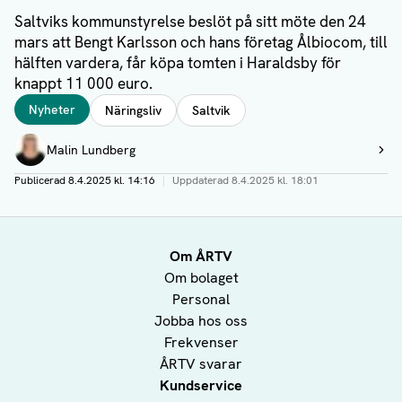
Saltviks kommunstyrelse beslöt på sitt möte den 24
mars att Bengt Karlsson och hans företag Ålbiocom, till
hälften vardera, får köpa tomten i Haraldsby för
knappt 11 000 euro.
Taggar
Nyheter
Näringsliv
Saltvik
Författare
Malin Lundberg
Visa profil
Publicerad
8.4.2025 kl. 14:16
|
Uppdaterad
8.4.2025 kl. 18:01
Om ÅRTV
Om bolaget
Personal
Jobba hos oss
Frekvenser
ÅRTV svarar
Kundservice