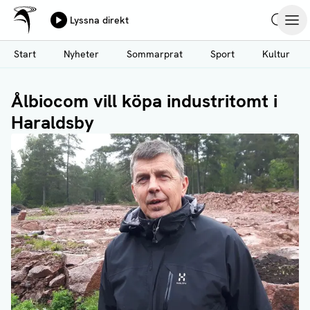
Ålands Radio & TV
Lyssna direkt
Hoppa
Sök
Öpp
till
Start
Nyheter
Sommarprat
Sport
Kultur
huvudinnehåll
Ålbiocom vill köpa industritomt i
Haraldsby