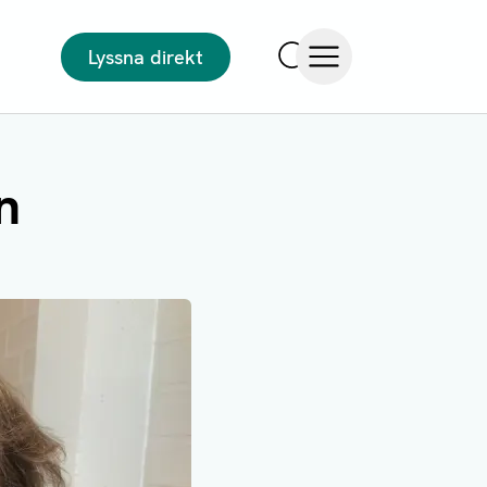
Lyssna direkt
Sök
Öppna meny
n