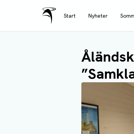
Ålands Radio & TV
Hoppa
Start
Nyheter
Somm
till
huvudinnehåll
Åländsk
”Samkla