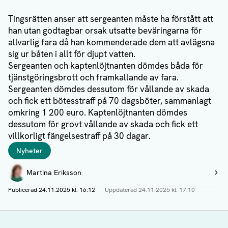
Tingsrätten anser att sergeanten måste ha förstått att
han utan godtagbar orsak utsatte beväringarna för
allvarlig fara då han kommenderade dem att avlägsna
sig ur båten i allt för djupt vatten.
Sergeanten och kaptenlöjtnanten dömdes båda för
tjänstgöringsbrott och framkallande av fara.
Sergeanten dömdes dessutom för vållande av skada
och fick ett bötesstraff på 70 dagsböter, sammanlagt
omkring 1 200 euro. Kaptenlöjtnanten dömdes
dessutom för grovt vållande av skada och fick ett
villkorligt fängelsestraff på 30 dagar.
Taggar
Nyheter
Författare
Martina Eriksson
Visa profil
Publicerad
24.11.2025 kl. 16:12
|
Uppdaterad
24.11.2025 kl. 17:10