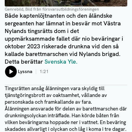
Genrebild, Bild från försvarsutbildningsföreningen
Både kaptenlöjtnanten och den åländske
sergeanten har lämnat in besvär mot Västra
Nylands tingsrätts dom i det
uppmärksammade fallet där nio beväringar i
oktober 2023 riskerade drunkna vid den så
kallade barettmarschen vid Nylands brigad.
Detta berättar
Svenska Yle.
Lyssna
1:21
Tingsrätten ansåg ålänningen vara skyldig till
tjänstgöringsbrott av oaktsamhet, vållande av
personskada och framkallande av fara.
Ålänningen ansvarade för delen av barettmarschen där
drunkningsolyckan inträffade. Han körde båten från
vilken beväringarna hoppade ner i vattnet. En beväring
skadades allvarligt i olyckan och låg i koma i tre dagar.