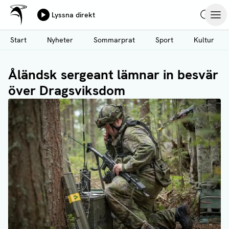
Ålands Radio & TV
Lyssna direkt
Hoppa
Sök
Öpp
till
Start
Nyheter
Sommarprat
Sport
Kultur
huvudinnehåll
Åländsk sergeant lämnar in besvär
över Dragsviksdom