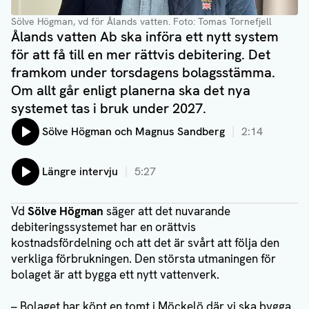
Sölve Högman, vd för Ålands vatten
. Foto: Tomas Tornefjell
Ålands vatten Ab ska införa ett nytt system
för att få till en mer rättvis debitering. Det
framkom under torsdagens bolagsstämma.
Om allt går enligt planerna ska det nya
systemet tas i bruk under 2027.
Lyssna på:
Sölve Högman och Magnus Sandberg
2:14
Lyssna på:
Längre intervju
5:27
Vd
Sölve Högman
säger att det nuvarande
debiteringssystemet har en orättvis
kostnadsfördelning och att det är svårt att följa den
verkliga förbrukningen. Den största utmaningen för
bolaget är att bygga ett nytt vattenverk.
– Bolaget har köpt en tomt i Möckelö där vi ska bygga