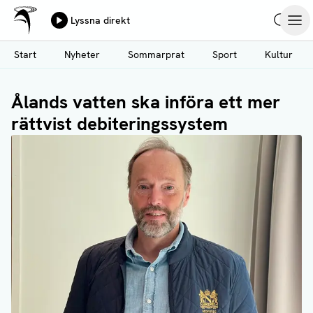
Ålands Radio & TV
Lyssna direkt
Hoppa
Sök
Öpp
till
Start
Nyheter
Sommarprat
Sport
Kultur
huvudinnehåll
Ålands vatten ska införa ett mer
rättvist debiteringssystem