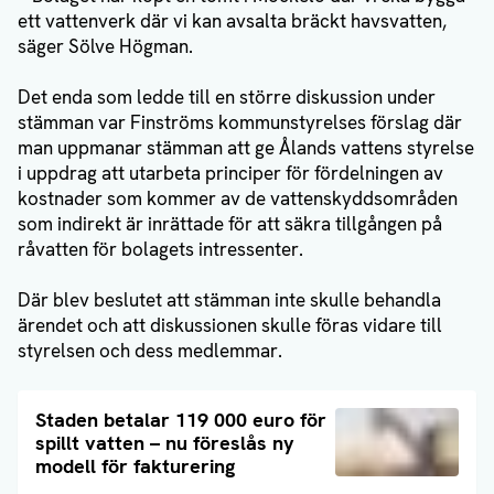
ett vattenverk där vi kan avsalta bräckt havsvatten,
säger Sölve Högman.
Det enda som ledde till en större diskussion under
stämman var Finströms kommunstyrelses förslag där
man uppmanar stämman att ge Ålands vattens styrelse
i uppdrag att utarbeta principer för fördelningen av
kostnader som kommer av de vattenskyddsområden
som indirekt är inrättade för att säkra tillgången på
råvatten för bolagets intressenter.
Där blev beslutet att stämman inte skulle behandla
ärendet och att diskussionen skulle föras vidare till
styrelsen och dess medlemmar.
Läs artikel
Staden betalar 119 000 euro för
spillt vatten – nu föreslås ny
modell för fakturering