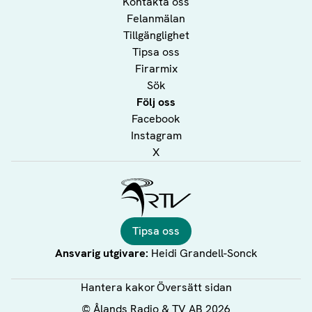
Kontakta oss
Felanmälan
Tillgänglighet
Tipsa oss
Firarmix
Sök
Följ oss
Facebook
Instagram
X
Ålands Radio & TV
Tipsa oss
Ansvarig utgivare:
Heidi Grandell-Sonck
Hantera kakor
Översätt sidan
©
Ålands Radio & TV AB
2026