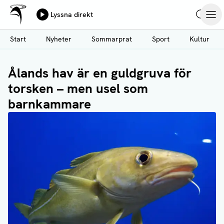
Ålands Radio & TV
Lyssna direkt
Hoppa
Sök
Öpp
till
Start
Nyheter
Sommarprat
Sport
Kultur
huvudinnehåll
Ålands hav är en guldgruva för
torsken – men usel som
barnkammare