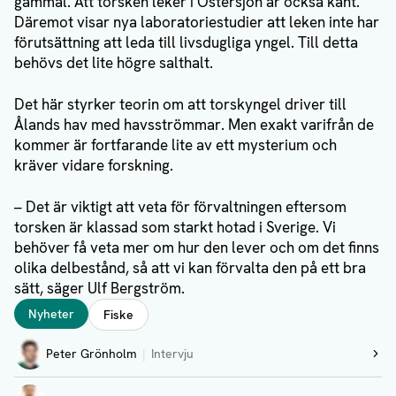
gammal. Att torsken leker i Östersjön är också känt.
Däremot visar nya laboratoriestudier att leken inte har
förutsättning att leda till livsdugliga yngel. Till detta
behövs det lite högre salthalt.
Det här styrker teorin om att torskyngel driver till
Ålands hav med havsströmmar. Men exakt varifrån de
kommer är fortfarande lite av ett mysterium och
kräver vidare forskning.
– Det är viktigt att veta för förvaltningen eftersom
torsken är klassad som starkt hotad i Sverige. Vi
behöver få veta mer om hur den lever och om det finns
olika delbestånd, så att vi kan förvalta den på ett bra
sätt, säger Ulf Bergström.
Taggar
Nyheter
Fiske
Författare
Peter Grönholm
Intervju
Visa profil