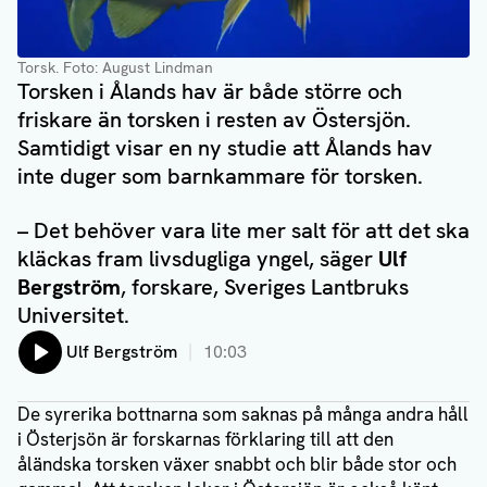
Torsk
. Foto: August Lindman
Torsken i Ålands hav är både större och
friskare än torsken i resten av Östersjön.
Samtidigt visar en ny studie att Ålands hav
inte duger som barnkammare för torsken.
– Det behöver vara lite mer salt för att det ska
kläckas fram livsdugliga yngel, säger
Ulf
Bergström
, forskare, Sveriges Lantbruks
Universitet.
Lyssna på:
Ulf Bergström
10:03
De syrerika bottnarna som saknas på många andra håll
i Österjsön är forskarnas förklaring till att den
åländska torsken växer snabbt och blir både stor och