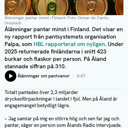
Ålänningar pantar minst i Finland.
Foto: Osmar do Canto,
Unsplash
Ålänningar pantar minst i Finland. Det visar en
ny rapport från pantsystemets organisation
Palpa, som
HBL rapporterat om nyligen
. Under
2025 returnerade finländarna i snitt 423
burkar och flaskor per person. På Åland
stannade siffran på 310.
Lyssna på:
Ålänningar om pantvanor
4:47
Totalt pantades över 2,3 miljarder
dryckesförpackningar i landet i fjol. Men på Åland är
engagemanget betydligt lägre.
– Jag samlar på mig en större hög och sen far jag och
pantar, säger en person som Ålands Radio intervjuade.