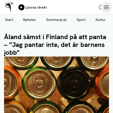
Ålands Radio & TV
Lyssna direkt
Hoppa
Sök
Öpp
till
Start
Nyheter
Sommarprat
Sport
Kultur
huvudinnehåll
Åland sämst i Finland på att panta
– ”Jag pantar inte, det är barnens
jobb”