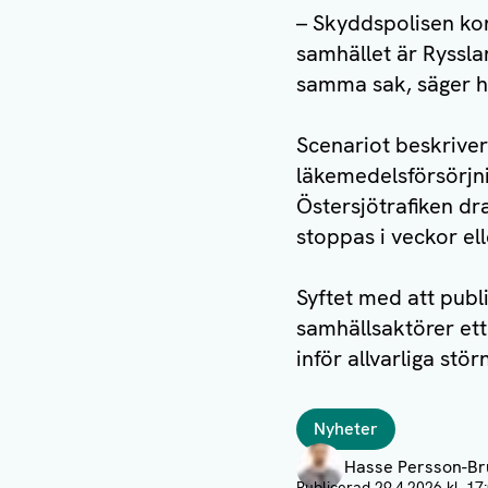
– Skyddspolisen kon
samhället är Ryssl
samma sak, säger h
Scenariot beskriver 
läkemedelsförsörjn
Östersjötrafiken dr
stoppas i veckor el
Syftet med att publ
samhällsaktörer et
inför allvarliga stör
Taggar
Nyheter
Författare
Hasse Persson-Br
Visa profil
Publicerad
29.4.2026 kl. 17