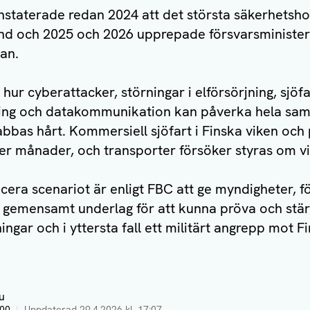
staterade redan 2024 att det största säkerhetsho
and och 2025 och 2026 upprepade försvarsministe
an.
hur cyberattacker, störningar i elförsörjning, sjöfa
ing och datakommunikation kan påverka hela samh
abbas hårt. Kommersiell sjöfart i Finska viken och
ler månader, och transporter försöker styras om vi
icera scenariot är enligt FBC att ge myndigheter, 
t gemensamt underlag för att kunna pröva och stä
ningar och i yttersta fall ett militärt angrepp mot F
u
:00
|
Uppdaterad
29.4.2026 kl. 17:07