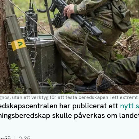
gnos, utan ett verktyg för att testa beredskapen i ett extremt 
edskapscentralen har publicerat ett
nytt 
jningsberedskap skulle påverkas om landet
npää
2:35