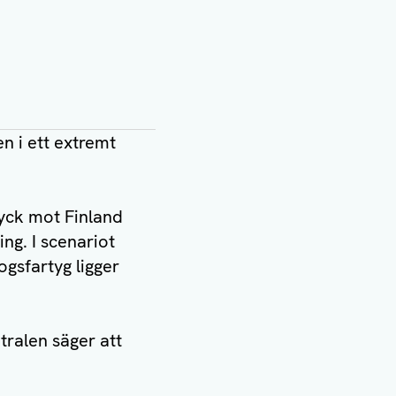
n i ett extremt
ryck mot Finland
ng. I scenariot
gsfartyg ligger
ralen säger att