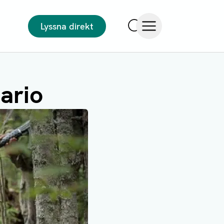
Lyssna direkt
Sök
Öppna meny
ario