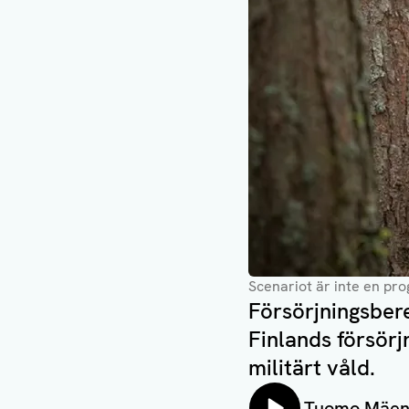
Scenariot är inte en pro
Försörjningsber
Finlands försör
militärt våld.
Lyssna på:
Tuomo Mäe