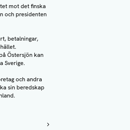
tet mot det finska
rn och presidenten
rt, betalningar,
ället.
 på Östersjön kan
a Sverige.
företag och andra
rka sin beredskap
inland.