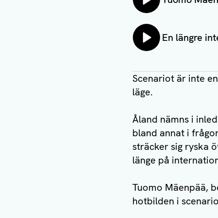
Lyssna på:
En längre int
Scenariot är inte en
läge.
Åland nämns i inledn
bland annat i frågo
sträcker sig ryska 
länge på internation
Tuomo Mäenpää, ber
hotbilden i scenariot