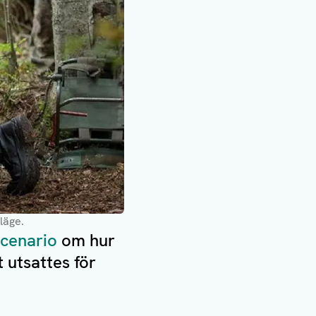
läge.
scenario
om hur
 utsattes för