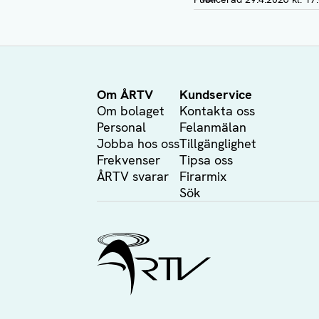
Om ÅRTV
Kundservice
Om bolaget
Kontakta oss
Personal
Felanmälan
Jobba hos oss
Tillgänglighet
Frekvenser
Tipsa oss
ÅRTV svarar
Firarmix
Sök
Ålands Radio & TV