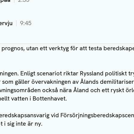
ervju
9:45
 prognos, utan ett verktyg för att testa beredskape
ingen. Enligt scenariot riktar Ryssland politiskt t
r som gäller övervakningen av Ålands demilitariseri
övningsområden också nära Åland och ett ryskt örlo
ellt vatten i Bottenhavet.
edskapsansvarig vid Försörjningsberedskapscent
 i sig inte är ny.