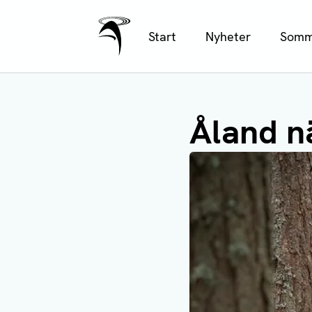
Ålands Radio & TV
Hoppa
Start
Nyheter
Somm
till
huvudinnehåll
Åland n