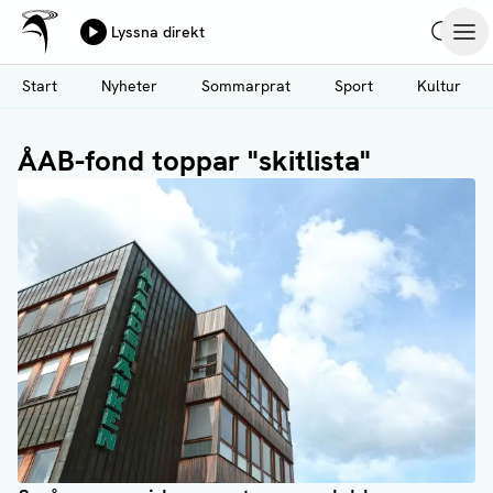
Ålands Radio & TV
Lyssna direkt
Hoppa
Sök
Öpp
till
Start
Nyheter
Sommarprat
Sport
Kultur
huvudinnehåll
ÅAB-fond toppar "skitlista"