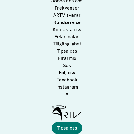
Jobba hos oss
Frekvenser
ÅRTV svarar
Kundservice
Kontakta oss
Felanmälan
Tillgänglighet
Tipsa oss
Firarmix
Sök
Följ oss
Facebook
Instagram
X
Ålands Radio & TV
Tipsa oss