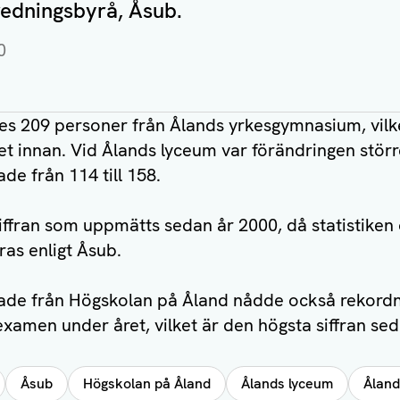
tredningsbyrå, Åsub.
0
s 209 personer från Ålands yrkesgymnasium, vilke
 innan. Vid Ålands lyceum var förändringen större
e från 114 till 158.
iffran som uppmätts sedan år 2000, då statistiken
as enligt Åsub.
ade från Högskolan på Åland nådde också rekordni
xamen under året, vilket är den högsta siffran se
Åsub
Högskolan på Åland
Ålands lyceum
Ålan