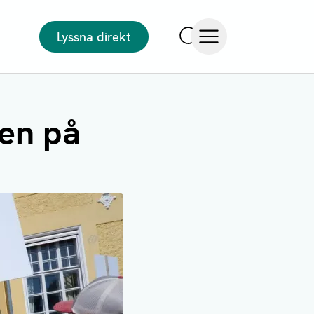
Lyssna direkt
Sök
Öppna meny
en på