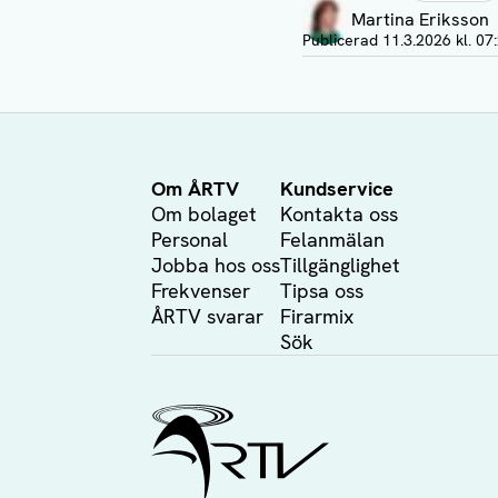
Martina Eriksson
Visa profil
Publicerad
11.3.2026 kl. 07
Om ÅRTV
Kundservice
Om bolaget
Kontakta oss
Personal
Felanmälan
Jobba hos oss
Tillgänglighet
Frekvenser
Tipsa oss
ÅRTV svarar
Firarmix
Sök
Ålands Radio & TV