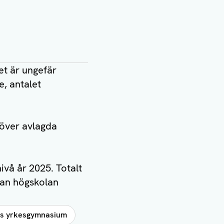
t är ungefär
, antalet
 över avlagda
vå år 2025. Totalt
dan högskolan
ds yrkesgymnasium