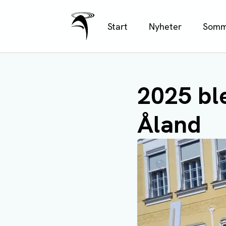
Ålands Radio & TV
Hoppa
Start
Nyheter
Somm
till
huvudinnehåll
2025 bl
Åland