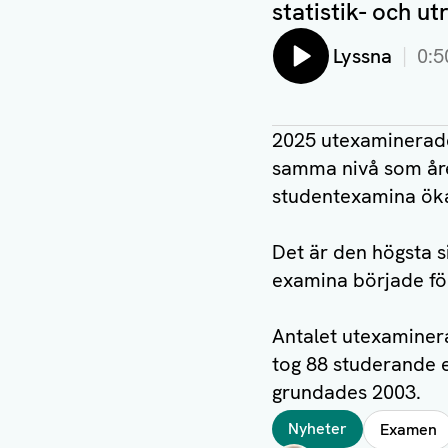
statistik- och u
Lyssna
0:5
2025 utexaminerade
samma nivå som året
studentexamina ökad
Det är den högsta s
examina började för
Antalet utexaminer
tog 88 studerande e
grundades 2003.
Taggar
Nyheter
Examen
Författare