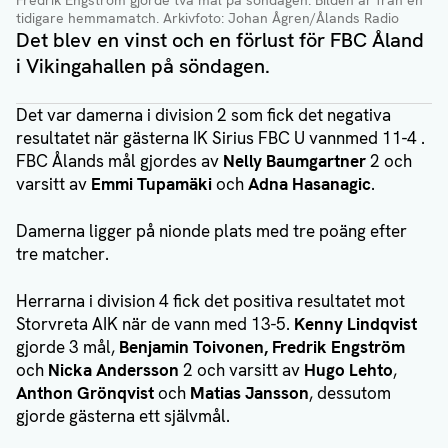
Fredrik Engström gjorde två mål på söndagen. Bilden är från en
tidigare hemmamatch.
Arkivfoto: Johan Ågren/Ålands Radio
Det blev en vinst och en förlust för FBC Åland
i Vikingahallen på söndagen.
Det var damerna i division 2 som fick det negativa
resultatet när gästerna IK Sirius FBC U vannmed 11-4 .
FBC Ålands mål gjordes av
Nelly Baumgartner
2 och
varsitt av
Emmi Tupamäki
och
Adna Hasanagic
.
Damerna ligger på nionde plats med tre poäng efter
tre matcher.
Herrarna i division 4 fick det positiva resultatet mot
Storvreta AIK när de vann med 13-5.
Kenny Lindqvist
gjorde 3 mål,
Benjamin Toivonen, Fredrik Engström
och
Nicka Andersson
2 och varsitt av
Hugo Lehto
,
Anthon Grönqvist
och
Matias Jansson
, dessutom
gjorde gästerna ett självmål.