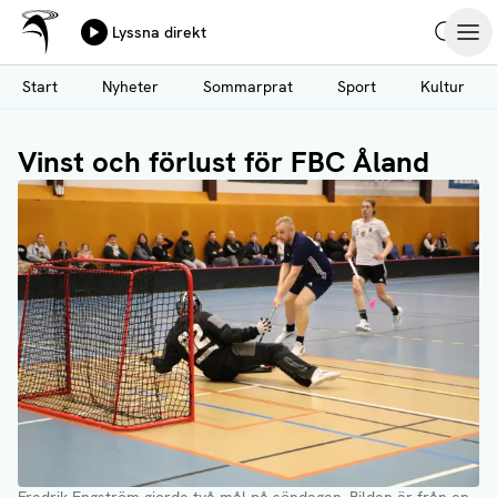
Ålands Radio & TV
Lyssna direkt
Hoppa
Sök
Öpp
till
Start
Nyheter
Sommarprat
Sport
Kultur
huvudinnehåll
Vinst och förlust för FBC Åland