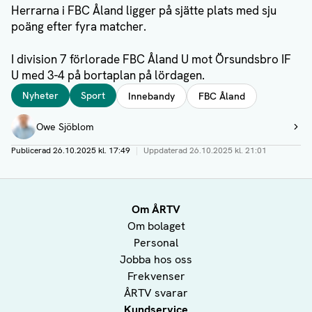
Herrarna i FBC Åland ligger på sjätte plats med sju
poäng efter fyra matcher.
I division 7 förlorade FBC Åland U mot Örsundsbro IF
U med 3-4 på bortaplan på lördagen.
Taggar
Nyheter
Sport
Innebandy
FBC Åland
Författare
Owe Sjöblom
Visa profil
Publicerad
26.10.2025 kl. 17:49
|
Uppdaterad
26.10.2025 kl. 21:01
Om ÅRTV
Om bolaget
Personal
Jobba hos oss
Frekvenser
ÅRTV svarar
Kundservice