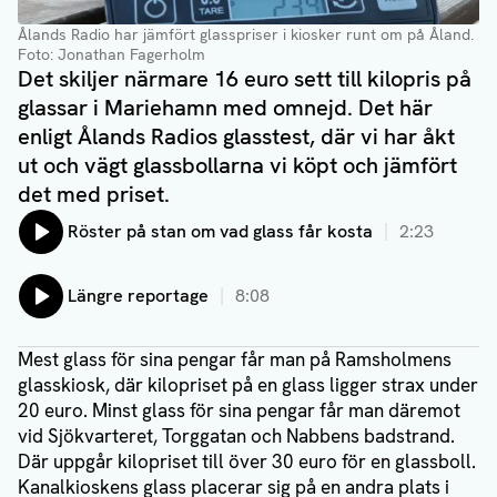
Ålands Radio har jämfört glasspriser i kiosker runt om på Åland
.
Foto: Jonathan Fagerholm
Det skiljer närmare 16 euro sett till kilopris på
glassar i Mariehamn med omnejd. Det här
enligt Ålands Radios glasstest, där vi har åkt
ut och vägt glassbollarna vi köpt och jämfört
det med priset.
Lyssna på:
Röster på stan om vad glass får kosta
2:23
Lyssna på:
Längre reportage
8:08
Mest glass för sina pengar får man på Ramsholmens
glasskiosk, där kilopriset på en glass ligger strax under
20 euro. Minst glass för sina pengar får man däremot
vid Sjökvarteret, Torggatan och Nabbens badstrand.
Där uppgår kilopriset till över 30 euro för en glassboll.
Kanalkioskens glass placerar sig på en andra plats i