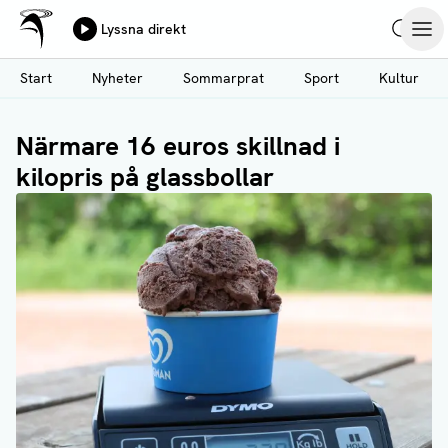
Ålands Radio & TV
Lyssna direkt
Hoppa
Sök
Öpp
till
Start
Nyheter
Sommarprat
Sport
Kultur
huvudinnehåll
Närmare 16 euros skillnad i
kilopris på glassbollar