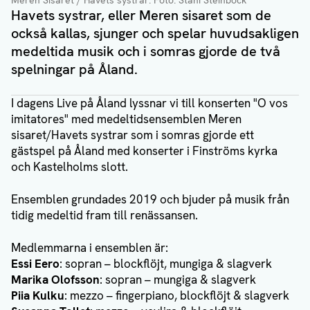
Havets systrar, eller Meren sisaret som de
också kallas, sjunger och spelar huvudsakligen
medeltida musik och i somras gjorde de två
spelningar på Åland.
I dagens Live på Åland lyssnar vi till konserten "O vos
imitatores" med medeltidsensemblen Meren
sisaret/Havets systrar som i somras gjorde ett
gästspel på Åland med konserter i Finströms kyrka
och Kastelholms slott.
Ensemblen grundades 2019 och bjuder på musik från
tidig medeltid fram till renässansen.
Medlemmarna i ensemblen är:
Essi Eero
: sopran – blockflöjt, mungiga & slagverk
Marika Olofsson
: sopran – mungiga & slagverk
Piia Kulku
: mezzo – fingerpiano, blockflöjt & slagverk