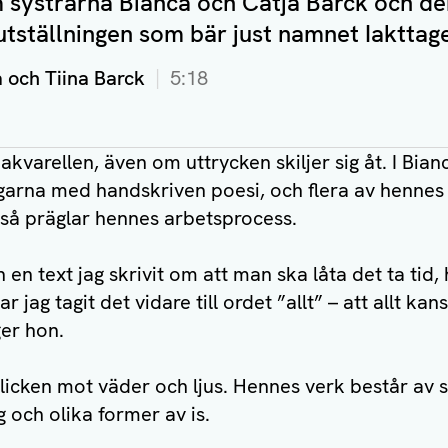
m systrarna Bianca och Catja Barck och de
 utställningen som bär just namnet Iakttage
a och Tiina Barck
5:18
kvarellen, även om uttrycken skiljer sig åt. I Bianc
arna med handskriven poesi, och flera av hennes 
kså präglar hennes arbetsprocess.
 en text jag skrivit om att man ska låta det ta tid, 
r jag tagit det vidare till ordet ”allt” – att allt ka
ger hon.
blicken mot väder och ljus. Hennes verk består av 
 och olika former av is.