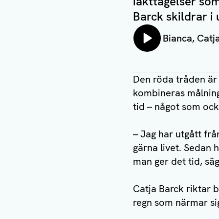
iakttagelser so
Barck skildrar i
Lyssna på:
Bianca, Catj
Den röda tråden är a
kombineras målning
tid – något som oc
– Jag har utgått från
gärna livet. Sedan ha
man ger det tid, sä
Catja Barck riktar 
regn som närmar sig