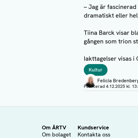
– Jag är fascinerad
dramatiskt eller hel
Tiina Barck visar b
gången som trion st
Iakttagelser visas i
Taggar
Kultur
Författare
Felicia Bredenber
Visa profil
Publicerad
4.12.2025 kl. 13
Om ÅRTV
Kundservice
Om bolaget
Kontakta oss