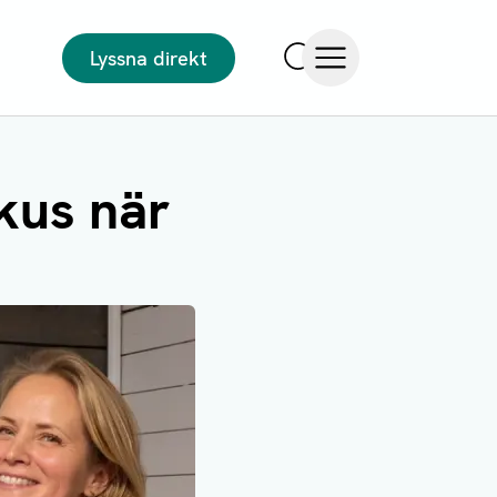
Lyssna direkt
Sök
Öppna meny
okus när