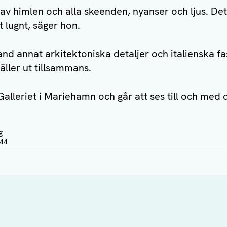
 av himlen och alla skeenden, nyanser och ljus. De
t lugnt, säger hon.
land annat arkitektoniska detaljer och italienska f
äller ut tillsammans.
 Galleriet i Mariehamn och går att ses till och med 
g
:44