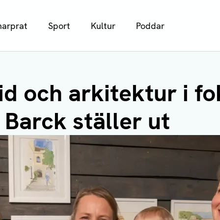
arprat
Sport
Kultur
Poddar
id och arkitektur i f
 Barck ställer ut