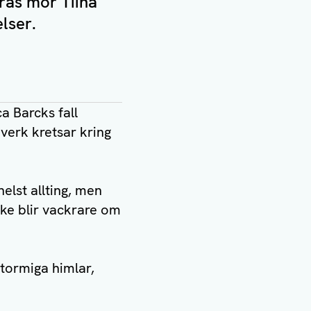
ras mor Tiina
lser.
a Barcks fall
verk kretsar kring
helst allting, men
nske blir vackrare om
stormiga himlar,