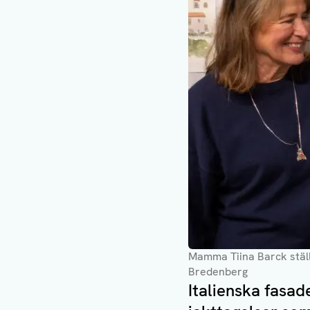
Mamma Tiina Barck ställ
Bredenberg
Italienska fasade