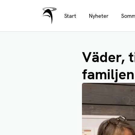
Ålands Radio & TV
Hoppa
Start
Nyheter
Somm
till
huvudinnehåll
Väder, t
familjen