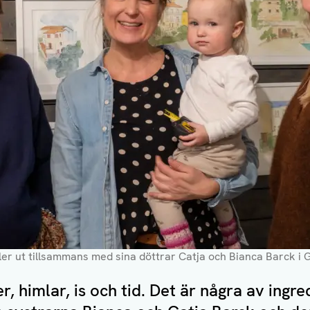
er ut tillsammans med sina döttrar Catja och Bianca Barck i G
r, himlar, is och tid. Det är några av ingr