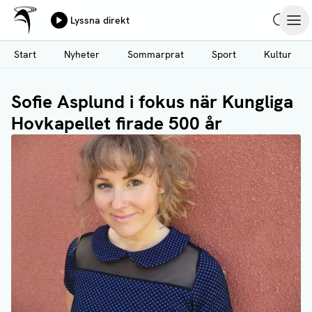
Ålands Radio & TV
Lyssna direkt
Hoppa
Sök
Öpp
till
Start
Nyheter
Sommarprat
Sport
Kultur
huvudinnehåll
Sofie Asplund i fokus när Kungliga
Hovkapellet firade 500 år