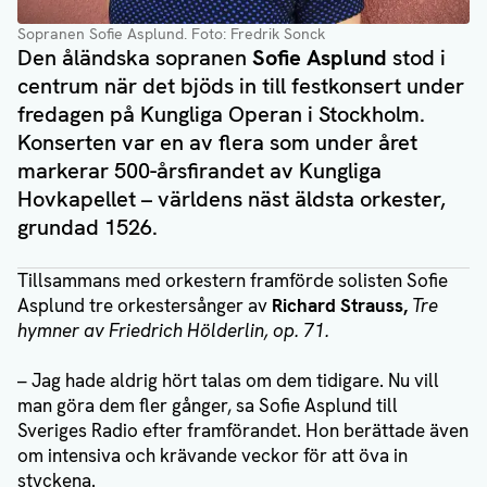
Sopranen Sofie Asplund
. Foto: Fredrik Sonck
Den åländska sopranen
Sofie Asplund
stod i
centrum när det bjöds in till festkonsert under
fredagen på Kungliga Operan i Stockholm.
Konserten var en av flera som under året
markerar 500-årsfirandet av Kungliga
Hovkapellet – världens näst äldsta orkester,
grundad 1526.
Tillsammans med orkestern framförde solisten Sofie
Asplund tre orkestersånger av
Richard Strauss,
Tre
hymner av Friedrich Hölderlin, op. 71.
– Jag hade aldrig hört talas om dem tidigare. Nu vill
man göra dem fler gånger, sa Sofie Asplund till
Sveriges Radio efter framförandet. Hon berättade även
om intensiva och krävande veckor för att öva in
styckena.