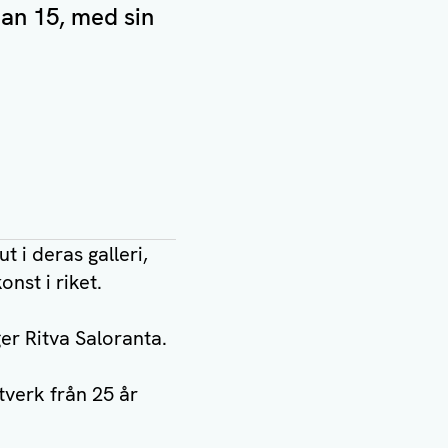
tan 15, med sin
t i deras galleri,
nst i riket.
ger Ritva Saloranta.
stverk från 25 år