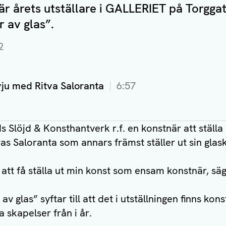
är årets utställare i GALLERIET på Torgga
r av glas”.
2
vju med Ritva Saloranta
6:57
s Slöjd & Konsthantverk r.f. en konstnär att ställa u
as Saloranta som annars främst ställer ut sin glasko
 att få ställa ut min konst som ensam konstnär, sä
av glas” syftar till att det i utställningen finns kon
 skapelser från i år.