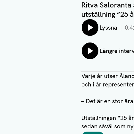
Ritva Saloranta 
utställning “25 å
Lyssna
0:4
Lyssna på:
Längre inter
Varje år utser Åland
och i år representer
– Det är en stor ära
Utställningen “25 år 
sedan såväl som nya