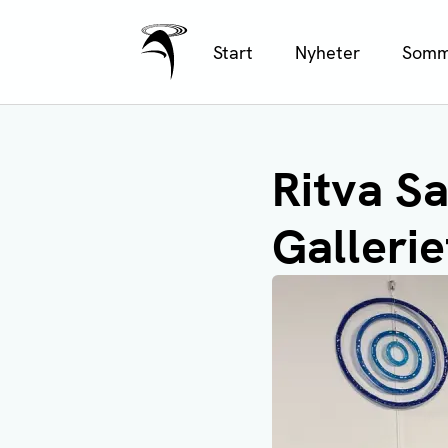
Ålands Radio & TV
Hoppa
Start
Nyheter
Somm
till
huvudinnehåll
Ritva Sa
Gallerie