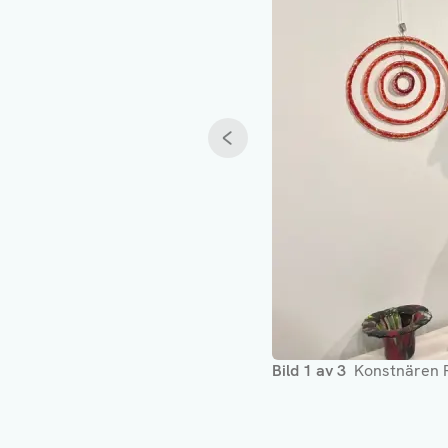
Föregående
Bild
1
av
3
Konstnären Ri