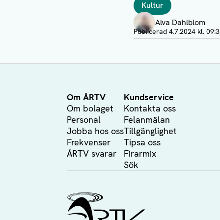
Taggar
Kultur
Författare
Alva Dahlblom
Publicerad
4.7.2024 kl. 09:
Om ÅRTV
Kundservice
Om bolaget
Kontakta oss
Personal
Felanmälan
Jobba hos oss
Tillgänglighet
Frekvenser
Tipsa oss
ÅRTV svarar
Firarmix
Sök
Ålands Radio & TV