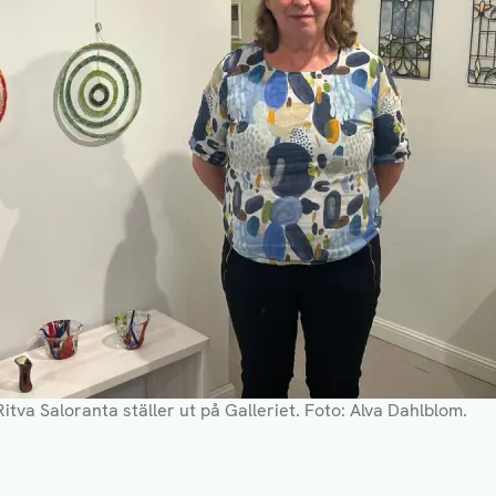
tva Saloranta ställer ut på Galleriet. Foto: Alva Dahlblom.