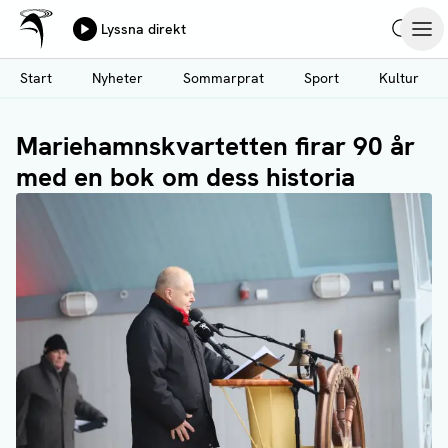
Ålands Radio & TV
Lyssna direkt
Hoppa
Sök
Öpp
till
Start
Nyheter
Sommarprat
Sport
Kultur
huvudinnehåll
Mariehamnskvartetten firar 90 år
med en bok om dess historia