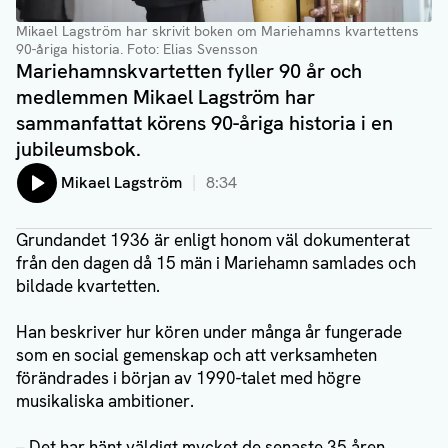
Mikael Lagström har skrivit boken om Mariehamns kvartettens
90-åriga historia
. Foto: Elias Svensson
Mariehamnskvartetten fyller 90 år och
medlemmen Mikael Lagström har
sammanfattat körens 90-åriga historia i en
jubileumsbok.
Lyssna på:
Mikael Lagström
8:34
Grundandet 1936 är enligt honom väl dokumenterat
från den dagen då 15 män i Mariehamn samlades och
bildade kvartetten.
Han beskriver hur kören under många år fungerade
som en social gemenskap och att verksamheten
förändrades i början av 1990-talet med högre
musikaliska ambitioner.
– Det har hänt väldigt mycket de senaste 35 åren,