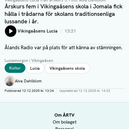
Vikingaåsens Lucia från årskurs 5
. Foto: Alva Dahlblom
Årskurs fem i Vikingaåsens skola i Jomala fick
hålla i trådarna för skolans traditionsenliga
lussande i år.
Lyssna på:
Vikingaåsens Lucia
13:21
Ålands Radio var på plats för att känna av stämningen.
-0:00
Luciamorgon i Vikingaåsen
Taggar
Kultur
Lucia
Vikingaåsens skola
Författare
Alva Dahlblom
Publicerad
12.12.2025 kl. 13:24
|
Uppdaterad
12.12.2025 kl. 14:22
Om ÅRTV
Om bolaget
Personal