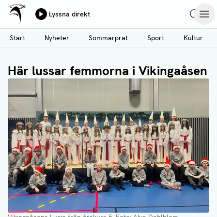
Ålands Radio & TV
Lyssna direkt
Hoppa
Sök
Öpp
till
Start
Nyheter
Sommarprat
Sport
Kultur
huvudinnehåll
Här lussar femmorna i Vikingaåsen